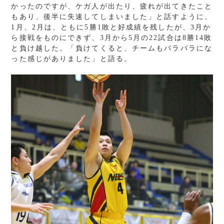
かったのですが、ケガ人が出たり、疲れが出てきたこと
もあり、後半に失速してしまいました」と話すように、
1月、2月は、ともに5勝1敗と好成績を残したが、3月か
ら接戦をものにできず、3月から5月の22試合は8勝14敗
と負け越した。「負けてくると、チームもバラバラにな
った感じがありました」と語る。