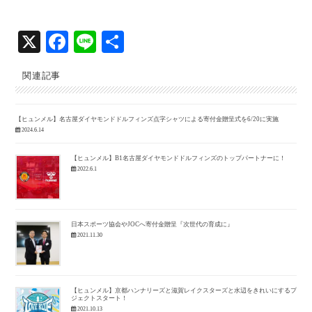
X
Fa
Li
共
ce
ne
有
関連記事
bo
ok
【ヒュンメル】名古屋ダイヤモンドドルフィンズ点字シャツによる寄付金贈呈式を6/20に実施
2024.6.14
【ヒュンメル】B1名古屋ダイヤモンドドルフィンズのトップパートナーに！
2022.6.1
日本スポーツ協会やJOCへ寄付金贈呈『次世代の育成に』
2021.11.30
【ヒュンメル】京都ハンナリーズと滋賀レイクスターズと水辺をきれいにするプロ
ジェクトスタート！
2021.10.13