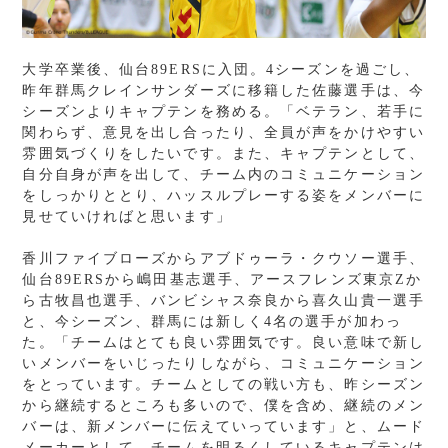
大学卒業後、仙台89ERSに入団。4シーズンを過ごし、
昨年群馬クレインサンダーズに移籍した佐藤選手は、今
シーズンよりキャプテンを務める。「ベテラン、若手に
関わらず、意見を出し合ったり、全員が声をかけやすい
雰囲気づくりをしたいです。また、キャプテンとして、
自分自身が声を出して、チーム内のコミュニケーション
をしっかりととり、ハッスルプレーする姿をメンバーに
見せていければと思います」
香川ファイブローズからアブドゥーラ・クウソー選手、
仙台89ERSから嶋田基志選手、アースフレンズ東京Zか
ら古牧昌也選手、バンビシャス奈良から喜久山貴一選手
と、今シーズン、群馬には新しく4名の選手が加わっ
た。「チームはとても良い雰囲気です。良い意味で新し
いメンバーをいじったりしながら、コミュニケーション
をとっています。チームとしての戦い方も、昨シーズン
から継続するところも多いので、僕を含め、継続のメン
バーは、新メンバーに伝えていっています」と、ムード
メーカーとして、チームを明るくしているキャプテンは