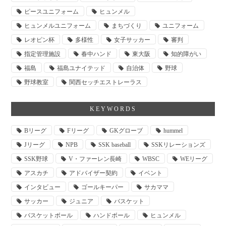
ピースユニフォーム
ヒュンメル
ヒュンメルユニフォーム
まちづくり
ユニフォーム
レオピン杯
多様性
女子サッカー
審判
指定管理施設
春中ハンド
東大阪
知的障がい
福島
福島ユナイテッド
自治体
野球
野球教室
関西セッチエストレーラス
KEYWORDS
Bリーグ
Fリーグ
GKグローブ
hummel
Jリーグ
NPB
SSK baseball
SSKリレーションズ
SSK野球
V・ファーレン長崎
WBSC
WEリーグ
アスカチ
アドバイザー契約
イベント
インタビュー
ゴールキーパー
サカママ
サッカー
ジュニア
バスケット
バスケットボール
ハンドボール
ヒュンメル