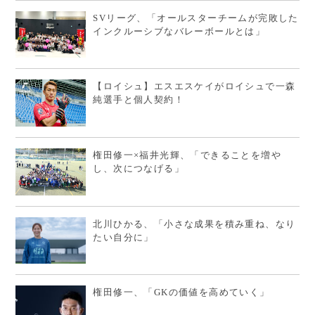
SVリーグ、「オールスターチームが完敗した
インクルーシブなバレーボールとは」
【ロイシュ】エスエスケイがロイシュで一森
純選手と個人契約！
権田修一×福井光輝、「できることを増や
し、次につなげる」
北川ひかる、「小さな成果を積み重ね、なり
たい自分に」
権田修一、「GKの価値を高めていく」