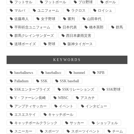
フットサル
フットボール
プロ野球
ボール
マルバ
ユニフォーム
ラクロス
ロイシュ
佐藤寿人
女子野球
審判
山田幸代
平和祈念ユニフォーム
日本代表
橋本英郎
群馬
群馬クレインサンダーズ
西日本豪雨災害
送球ボーイズ
野球
阪神タイガース
KEYWORDS
baseballnews
baseballscc
hummel
NPB
Palladium
SSK
SSK baseball
SSKエンタープライズ
SSKリレーションズ
SSK野球
V・ファーレン長崎
WBSC
アスカチ
アンプティサッカー
イベント
インタビュー
エスエスケイ
キャッチボール
キャッチボールクラシック
サッカー
ショッフェル
スニーカー
スポーツ
スポーツイベント
チーム