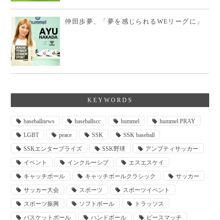
仲田歩夢、「夢を感じられるWEリーグに」
KEYWORDS
baseballnews
baseballscc
hummel
hummel PRAY
LGBT
peace
SSK
SSK baseball
SSKエンタープライズ
SSK野球
アンプティサッカー
イベント
インクルーシブ
エスエスケイ
キャッチボール
キャッチボールクラシック
サッカー
サッカー大会
スポーツ
スポーツイベント
スポーツ振興
ソフトボール
トラッソス
バスケットボール
ハンドボール
ピースマッチ