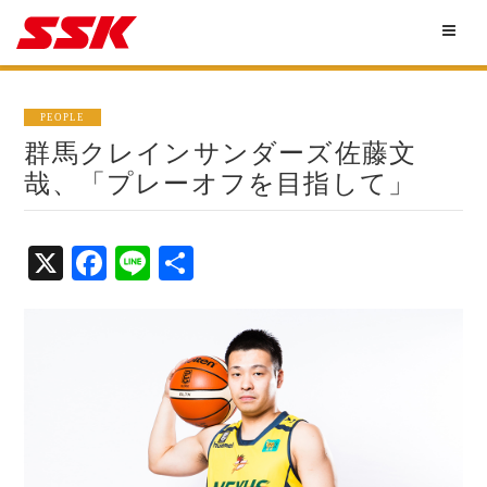
PEOPLE
群馬クレインサンダーズ佐藤文
哉、「プレーオフを目指して」
X
Fa
Li
共
ce
ne
有
bo
ok