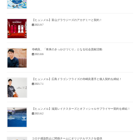
【ヒュンメル】富山グラウジーズのアカデミーと契約！
2021.9.7
寺嶋良、「将来のきっかけづくり」となる社会貢献活動
2021.8.6
【ヒュンメル】広島ドラゴンフライズの寺嶋良選手と個人契約を締結！
2021.7.1
【ヒュンメル】滋賀レイクスターズとオフィシャルサプライヤー契約を締結！
2021.6.2
コロナ感染防止に関係チームにオリジナルマスクを提供