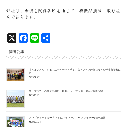
弊社は、今後も関係各所を通じて、模倣品撲滅に取り組
んで参ります。
X
Fa
Li
共
ce
ne
有
関連記事
bo
ok
【ヒュンメル】ジェフユナイテッド千葉、点字シャツの収益などを千葉盲学校に寄
付
2024.5.31
女子サッカーの普及振興に、U-15くノ一サッカー大会に特別協賛！
2026.8.5
アンプティサッカー「レオピン杯2026」、FCアウボラーダが8連覇！
2026.5.24