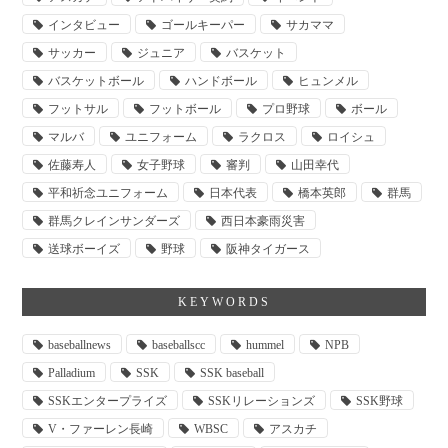
インタビュー
ゴールキーパー
サカママ
サッカー
ジュニア
バスケット
バスケットボール
ハンドボール
ヒュンメル
フットサル
フットボール
プロ野球
ボール
マルバ
ユニフォーム
ラクロス
ロイシュ
佐藤寿人
女子野球
審判
山田幸代
平和祈念ユニフォーム
日本代表
橋本英郎
群馬
群馬クレインサンダーズ
西日本豪雨災害
送球ボーイズ
野球
阪神タイガース
KEYWORDS
baseballnews
baseballscc
hummel
NPB
Palladium
SSK
SSK baseball
SSKエンタープライズ
SSKリレーションズ
SSK野球
V・ファーレン長崎
WBSC
アスカチ