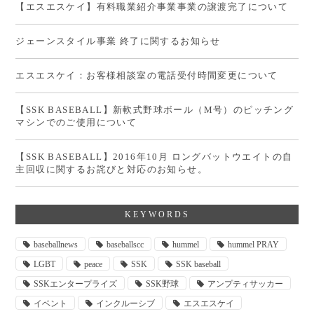
【エスエスケイ】有料職業紹介事業事業の譲渡完了について
ジェーンスタイル事業 終了に関するお知らせ
エスエスケイ：お客様相談室の電話受付時間変更について
【SSK BASEBALL】新軟式野球ボール（M号）のピッチング
マシンでのご使用について
【SSK BASEBALL】2016年10月 ロングバットウエイトの自
主回収に関するお詫びと対応のお知らせ。
KEYWORDS
baseballnews
baseballscc
hummel
hummel PRAY
LGBT
peace
SSK
SSK baseball
SSKエンタープライズ
SSK野球
アンプティサッカー
イベント
インクルーシブ
エスエスケイ