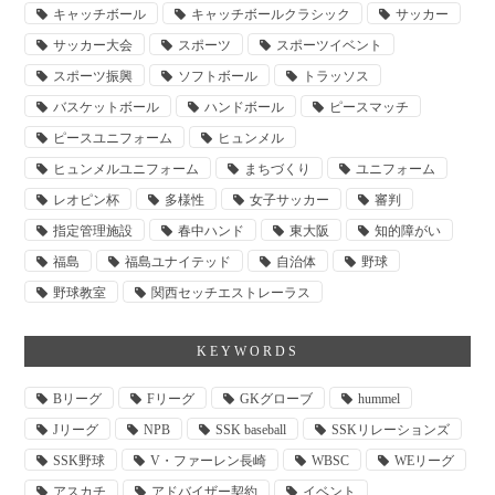
キャッチボール
キャッチボールクラシック
サッカー
サッカー大会
スポーツ
スポーツイベント
スポーツ振興
ソフトボール
トラッソス
バスケットボール
ハンドボール
ピースマッチ
ピースユニフォーム
ヒュンメル
ヒュンメルユニフォーム
まちづくり
ユニフォーム
レオピン杯
多様性
女子サッカー
審判
指定管理施設
春中ハンド
東大阪
知的障がい
福島
福島ユナイテッド
自治体
野球
野球教室
関西セッチエストレーラス
KEYWORDS
Bリーグ
Fリーグ
GKグローブ
hummel
Jリーグ
NPB
SSK baseball
SSKリレーションズ
SSK野球
V・ファーレン長崎
WBSC
WEリーグ
アスカチ
アドバイザー契約
イベント