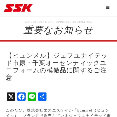
SSK CORPORATION / IMPORTANT INFORMATION
重要なお知らせ
【ヒュンメル】ジェフユナイテッ
ド市原・千葉オーセンティックユ
ニフォームの模倣品に関するご注
意
X
Fa
Li
共
ce
ne
有
このたび、株式会社エスエスケイが「hummel（ヒュン
bo
メル）」ブランドで販売しているジェフユナイテッド市