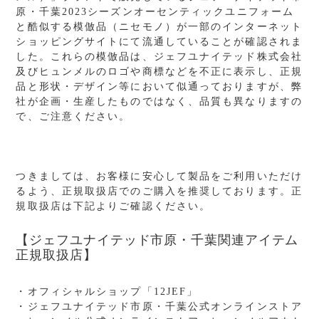
ok
原・千葉2023シーズンオーセンティックユニフォーム
と酷似する模倣品（ニセモノ）が一部のインターネット
ショッピングサイトにて流通していることが確認されま
した。これらの模倣品は、ジェフユナイテッド株式会社
及びヒュンメルのロゴや商標などを不正に表示し、正規
品と形状・デザイン等において似通っておりますが、弊
社が企画・生産したものではなく、品質も異なりますの
で、ご注意ください。
つきましては、お客様に安心して製品をご利用いただけ
るよう、正規取扱店でのご購入を推奨しております。正
規取扱店は下記よりご確認ください。
【ジェフユナイテッド市原・千葉関連アイテム
正規取扱店】
・オフィシャルショップ「12JEF」
・ジェフユナイテッド市原・千葉公式オンラインストア