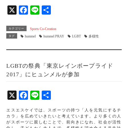
X
Fa
Li
共
ce
ne
有
bo
カテゴリー
Sports Co-Creation
ok
タグ
hummel
hummel PRAY
LGBT
多様性
LGBTの祭典「東京レインボープライド
2017」にヒュンメルが参加
X
Fa
Li
共
ce
ne
有
エスエスケイでは、スポーツの持つ「人を元気にするチ
bo
カラ」を広めていきたいと考えています。より多くの人
ok
がスポーツに親しむことで、前向きになれ、社会が活性