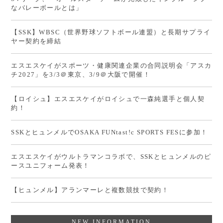
なバレーボールとは」
【SSK】WBSC（世界野球ソフトボール連盟）と長期サプライ
ヤー契約を締結
エスエスケイがスポーツ・健康関連企業の合同説明会「アスカ
チ2027」を3/3＠東京、3/9＠大阪で開催！
【ロイシュ】エスエスケイがロイシュで一森純選手と個人契
約！
SSKとヒュンメルでOSAKA FUNtast!c SPORTS FESに参加！
エスエスケイがウルトラマンコラボで、SSKとヒュンメルのピ
ースユニフォーム発表！
【ヒュンメル】アランマーレと複数競技で契約！
NEW INFORMATION