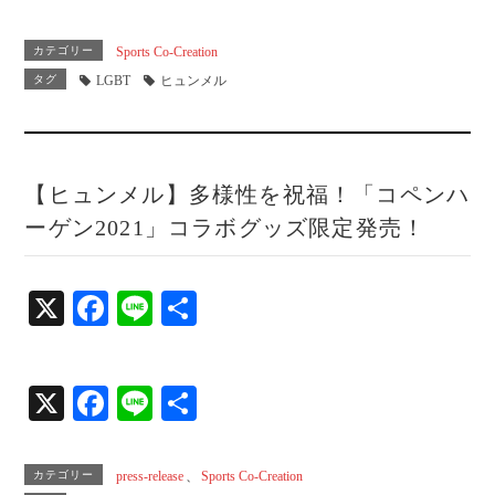
ce
ne
有
bo
カテゴリー
Sports Co-Creation
ok
タグ
LGBT
ヒュンメル
【ヒュンメル】多様性を祝福！「コペンハ
ーゲン2021」コラボグッズ限定発売！
X
Fa
Li
共
ce
ne
有
bo
X
Fa
Li
共
ok
ce
ne
有
bo
カテゴリー
press-release
、
Sports Co-Creation