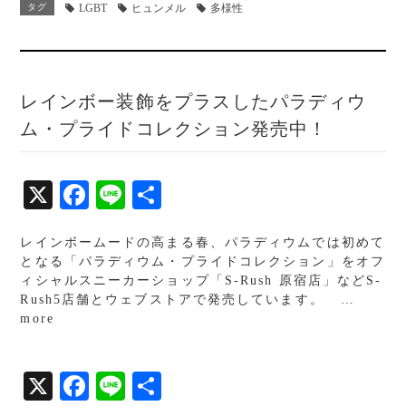
ok
タグ
LGBT
ヒュンメル
多様性
レインボー装飾をプラスしたパラディウ
ム・プライドコレクション発売中！
X
Fa
Li
共
ce
ne
有
レインボームードの高まる春、パラディウムでは初めて
bo
となる「パラディウム・プライドコレクション」をオフ
ok
ィシャルスニーカーショップ「S-Rush 原宿店」などS-
Rush5店舗とウェブストアで発売しています。 …
more
X
Fa
Li
共