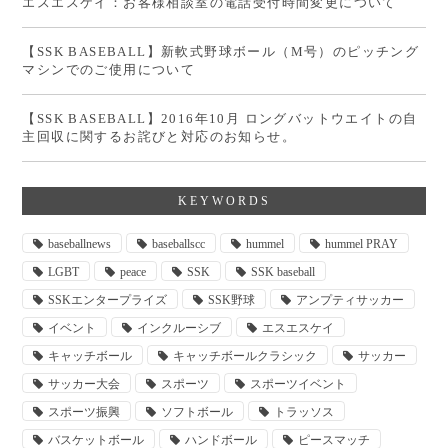
エスエスケイ：お客様相談室の電話受付時間変更について
【SSK BASEBALL】新軟式野球ボール（M号）のピッチング
マシンでのご使用について
【SSK BASEBALL】2016年10月 ロングバットウエイトの自
主回収に関するお詫びと対応のお知らせ。
KEYWORDS
baseballnews
baseballscc
hummel
hummel PRAY
LGBT
peace
SSK
SSK baseball
SSKエンタープライズ
SSK野球
アンプティサッカー
イベント
インクルーシブ
エスエスケイ
キャッチボール
キャッチボールクラシック
サッカー
サッカー大会
スポーツ
スポーツイベント
スポーツ振興
ソフトボール
トラッソス
バスケットボール
ハンドボール
ピースマッチ