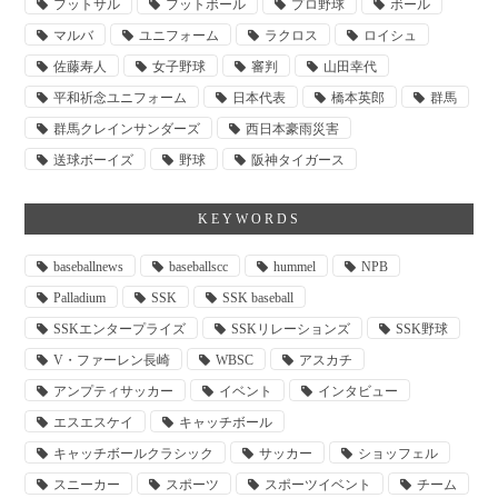
フットサル
フットボール
プロ野球
ボール
マルバ
ユニフォーム
ラクロス
ロイシュ
佐藤寿人
女子野球
審判
山田幸代
平和祈念ユニフォーム
日本代表
橋本英郎
群馬
群馬クレインサンダーズ
西日本豪雨災害
送球ボーイズ
野球
阪神タイガース
KEYWORDS
baseballnews
baseballscc
hummel
NPB
Palladium
SSK
SSK baseball
SSKエンタープライズ
SSKリレーションズ
SSK野球
V・ファーレン長崎
WBSC
アスカチ
アンプティサッカー
イベント
インタビュー
エスエスケイ
キャッチボール
キャッチボールクラシック
サッカー
ショッフェル
スニーカー
スポーツ
スポーツイベント
チーム