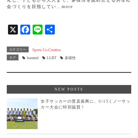
化し、子どもから大人まで、多様性を認め合える共生社
会づくりを目指してい…more
X
Fa
Li
共
ce
ne
有
bo
カテゴリー
Sports Co-Creation
ok
タグ
hummel
LGBT
多様性
NEW POSTS
女子サッカーの普及振興に、U-15くノ一サッ
カー大会に特別協賛！