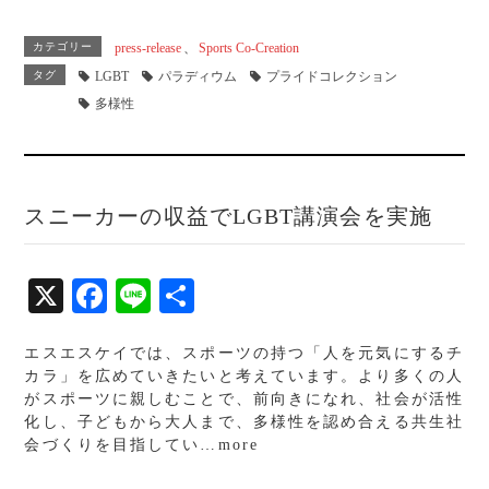
ce
ne
有
bo
カテゴリー
press-release
、
Sports Co-Creation
ok
タグ
LGBT
パラディウム
プライドコレクション
多様性
スニーカーの収益でLGBT講演会を実施
X
Fa
Li
共
ce
ne
有
エスエスケイでは、スポーツの持つ「人を元気にするチ
bo
カラ」を広めていきたいと考えています。より多くの人
ok
がスポーツに親しむことで、前向きになれ、社会が活性
化し、子どもから大人まで、多様性を認め合える共生社
会づくりを目指してい…more