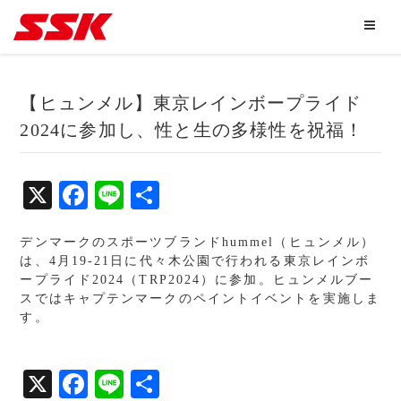
【ヒュンメル】東京レインボープライド
2024に参加し、性と生の多様性を祝福！
X
Fa
Li
共
ce
ne
有
デンマークのスポーツブランドhummel（ヒュンメル）
bo
は、4月19-21日に代々木公園で行われる東京レインボ
ok
ープライド2024（TRP2024）に参加。ヒュンメルブー
スではキャプテンマークのペイントイベントを実施しま
す。
X
Fa
Li
共