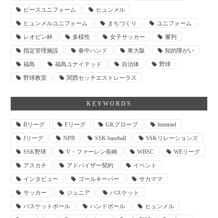
ピースユニフォーム
ヒュンメル
ヒュンメルユニフォーム
まちづくり
ユニフォーム
レオピン杯
多様性
女子サッカー
審判
指定管理施設
春中ハンド
東大阪
知的障がい
福島
福島ユナイテッド
自治体
野球
野球教室
関西セッチエストレーラス
KEYWORDS
Bリーグ
Fリーグ
GKグローブ
hummel
Jリーグ
NPB
SSK baseball
SSKリレーションズ
SSK野球
V・ファーレン長崎
WBSC
WEリーグ
アスカチ
アドバイザー契約
イベント
インタビュー
ゴールキーパー
サカママ
サッカー
ジュニア
バスケット
バスケットボール
ハンドボール
ヒュンメル