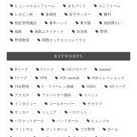
ヒュンメルユニフォーム
まちづくり
ユニフォーム
レオピン杯
多様性
女子サッカー
審判
指定管理施設
春中ハンド
東大阪
知的障がい
福島
福島ユナイテッド
自治体
野球
野球教室
関西セッチエストレーラス
KEYWORDS
Bリーグ
Fリーグ
GKグローブ
hummel
Jリーグ
NPB
SSK baseball
SSKリレーションズ
SSK野球
V・ファーレン長崎
WBSC
WEリーグ
アスカチ
アドバイザー契約
イベント
インタビュー
ゴールキーパー
サカママ
サッカー
ジュニア
バスケット
バスケットボール
ハンドボール
ヒュンメル
フットサル
フットボール
プロ野球
ボール