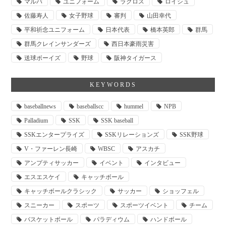
マルバ
ユニフォーム
ラクロス
ロイシュ
佐藤寿人
女子野球
審判
山田幸代
平和祈念ユニフォーム
日本代表
橋本英郎
群馬
群馬クレインサンダーズ
西日本豪雨災害
送球ボーイズ
野球
阪神タイガース
KEYWORDS
baseballnews
baseballscc
hummel
NPB
Palladium
SSK
SSK baseball
SSKエンタープライズ
SSKリレーションズ
SSK野球
V・ファーレン長崎
WBSC
アスカチ
アンプティサッカー
イベント
インタビュー
エスエスケイ
キャッチボール
キャッチボールクラシック
サッカー
ショッフェル
スニーカー
スポーツ
スポーツイベント
チーム
バスケットボール
パラディウム
ハンドボール