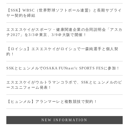
【SSK】WBSC（世界野球ソフトボール連盟）と長期サプライ
ヤー契約を締結
エスエスケイがスポーツ・健康関連企業の合同説明会「アスカ
チ2027」を3/3＠東京、3/9＠大阪で開催！
【ロイシュ】エスエスケイがロイシュで一森純選手と個人契
約！
SSKとヒュンメルでOSAKA FUNtast!c SPORTS FESに参加！
エスエスケイがウルトラマンコラボで、SSKとヒュンメルのピ
ースユニフォーム発表！
【ヒュンメル】アランマーレと複数競技で契約！
NEW INFORMATION