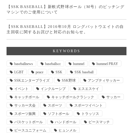
【SSK BASEBALL】新軟式野球ボール（M号）のピッチング
マシンでのご使用について
【SSK BASEBALL】2016年10月 ロングバットウエイトの自
主回収に関するお詫びと対応のお知らせ。
KEYWORDS
baseballnews
baseballscc
hummel
hummel PRAY
LGBT
peace
SSK
SSK baseball
SSKエンタープライズ
SSK野球
アンプティサッカー
イベント
インクルーシブ
エスエスケイ
キャッチボール
キャッチボールクラシック
サッカー
サッカー大会
スポーツ
スポーツイベント
スポーツ振興
ソフトボール
トラッソス
バスケットボール
ハンドボール
ピースマッチ
ピースユニフォーム
ヒュンメル