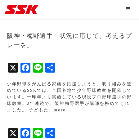
阪神・梅野選手「状況に応じて、考えるプ
レーを」
X
Fa
Li
共
ce
ne
有
少年野球をがんばる家族を応援しようと、取り組みを進
bo
めているSSKでは、全国各地で少年野球教室を開催して
ok
います。一昨年より実施している現役プロ野球選手の野
球教室。2年連続で、阪神梅野選手が講師を務めてくれ
ました。 子どもた…more
X
Fa
Li
共