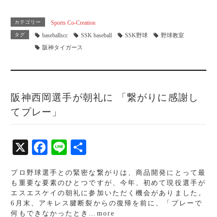
ce
ne
有
bo
カテゴリー
Sports Co-Creation
ok
タグ
baseballscc
SSK baseball
SSK野球
野球教室
阪神タイガース
阪神西岡選手が朝礼に 「繋がりに感謝し
てプレー」
X
Fa
Li
共
ce
ne
有
プロ野球選手との緊密な繋がりは、商品開発にとって最
bo
も重要な要素のひとつですが、今年、初めて現役選手が
ok
エスエスケイの朝礼に参加いただく機会がありました。
6月末、アキレス腱断裂からの復帰を前に、「プレーで
何もできなかったとき…more