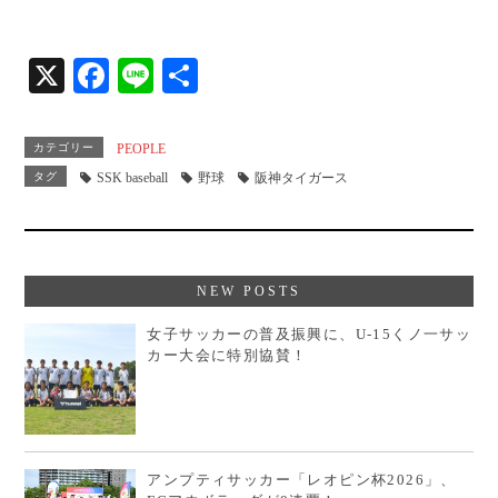
X
Fa
Li
共
ce
ne
有
bo
カテゴリー
PEOPLE
ok
タグ
SSK baseball
野球
阪神タイガース
NEW POSTS
女子サッカーの普及振興に、U-15くノ一サッ
カー大会に特別協賛！
アンプティサッカー「レオピン杯2026」、