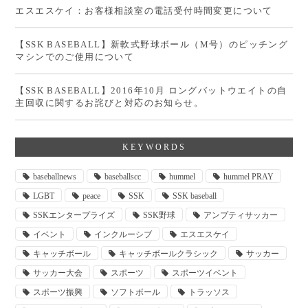
エスエスケイ：お客様相談室の電話受付時間変更について
【SSK BASEBALL】新軟式野球ボール（M号）のピッチング
マシンでのご使用について
【SSK BASEBALL】2016年10月 ロングバットウエイトの自
主回収に関するお詫びと対応のお知らせ。
KEYWORDS
baseballnews
baseballscc
hummel
hummel PRAY
LGBT
peace
SSK
SSK baseball
SSKエンタープライズ
SSK野球
アンプティサッカー
イベント
インクルーシブ
エスエスケイ
キャッチボール
キャッチボールクラシック
サッカー
サッカー大会
スポーツ
スポーツイベント
スポーツ振興
ソフトボール
トラッソス