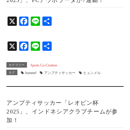
2025」、FCアウボラーダが7連覇！
X
Fa
Li
共
ce
ne
有
bo
X
Fa
Li
共
ok
ce
ne
有
bo
カテゴリー
Sports Co-Creation
ok
タグ
hummel
アンプティサッカー
ヒュンメル
アンプティサッカー「レオピン杯
2025」、インドネシアクラブチームが参
加！