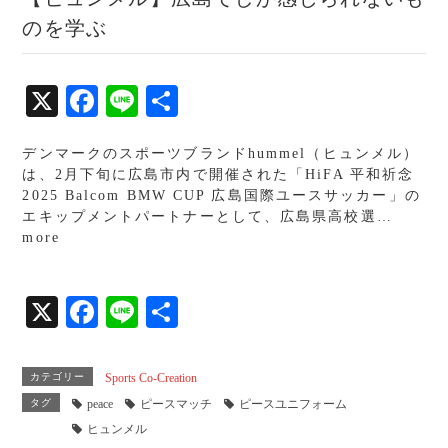
のを学ぶ
X
Fa
Li
共
ce
ne
有
デンマークのスポーツブランドhummel（ヒュンメル）
bo
は、2月下旬に広島市内で開催された「HiFA 平和祈念
ok
2025 Balcom BMW CUP 広島国際ユースサッカー」の
エキップメントパートナーとして、広島県高校選…
more
X
Fa
Li
共
ce
ne
有
bo
カテゴリー
Sports Co-Creation
ok
タグ
peace
ピースマッチ
ピースユニフォーム
ヒュンメル