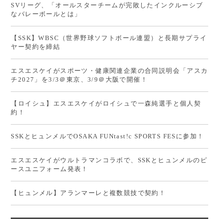
SVリーグ、「オールスターチームが完敗したインクルーシブ
なバレーボールとは」
【SSK】WBSC（世界野球ソフトボール連盟）と長期サプライ
ヤー契約を締結
エスエスケイがスポーツ・健康関連企業の合同説明会「アスカ
チ2027」を3/3＠東京、3/9＠大阪で開催！
【ロイシュ】エスエスケイがロイシュで一森純選手と個人契
約！
SSKとヒュンメルでOSAKA FUNtast!c SPORTS FESに参加！
エスエスケイがウルトラマンコラボで、SSKとヒュンメルのピ
ースユニフォーム発表！
【ヒュンメル】アランマーレと複数競技で契約！