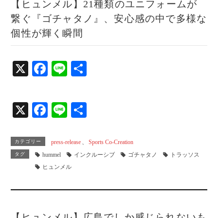
【ヒュンメル】21種類のユニフォームが
繋ぐ『ゴチャタノ』、安心感の中で多様な
個性が輝く瞬間
X
Fa
Li
共
ce
ne
有
bo
X
Fa
Li
共
ok
ce
ne
有
bo
カテゴリー
press-release
、
Sports Co-Creation
ok
タグ
hummel
インクルーシブ
ゴチャタノ
トラッソス
ヒュンメル
【ヒュンメル】広島でしか感じられないも