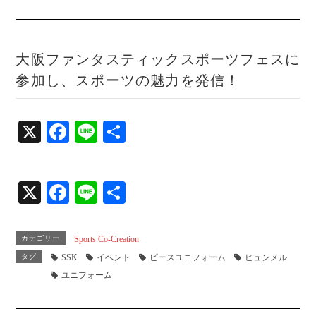
大阪ファンタスティックスポーツフェスに
参加し、スポーツの魅力を発信！
X
Fa
Li
共
ce
ne
有
bo
X
Fa
Li
共
ok
ce
ne
有
bo
カテゴリー
Sports Co-Creation
ok
タグ
SSK
イベント
ピースユニフォーム
ヒュンメル
ユニフォーム