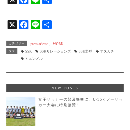
ce
ne
有
bo
X
Fa
Li
共
ok
ce
ne
有
bo
カテゴリー
press-release
、
WORK
ok
タグ
SSK
SSKリレーションズ
SSK野球
アスカチ
ヒュンメル
NEW POSTS
女子サッカーの普及振興に、U-15くノ一サッ
カー大会に特別協賛！