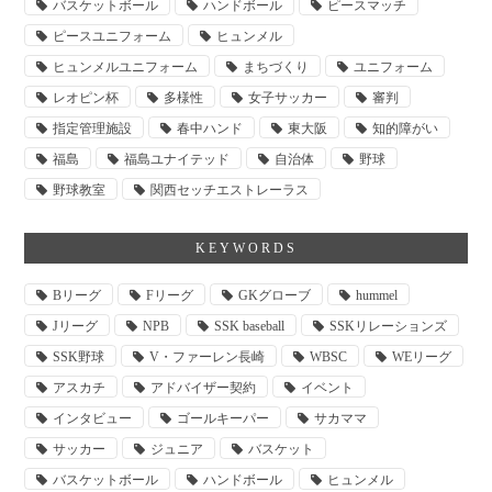
バスケットボール
ハンドボール
ピースマッチ
ピースユニフォーム
ヒュンメル
ヒュンメルユニフォーム
まちづくり
ユニフォーム
レオピン杯
多様性
女子サッカー
審判
指定管理施設
春中ハンド
東大阪
知的障がい
福島
福島ユナイテッド
自治体
野球
野球教室
関西セッチエストレーラス
KEYWORDS
Bリーグ
Fリーグ
GKグローブ
hummel
Jリーグ
NPB
SSK baseball
SSKリレーションズ
SSK野球
V・ファーレン長崎
WBSC
WEリーグ
アスカチ
アドバイザー契約
イベント
インタビュー
ゴールキーパー
サカママ
サッカー
ジュニア
バスケット
バスケットボール
ハンドボール
ヒュンメル