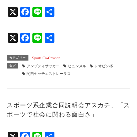
X
Fa
Li
共
ce
ne
有
bo
X
Fa
Li
共
ok
ce
ne
有
bo
カテゴリー
Sports Co-Creation
ok
タグ
アンプティサッカー
ヒュンメル
レオピン杯
関西セッチエストレーラス
スポーツ系企業合同説明会アスカチ、「ス
ポーツで社会に関わる面白さ」
X
Fa
Li
共