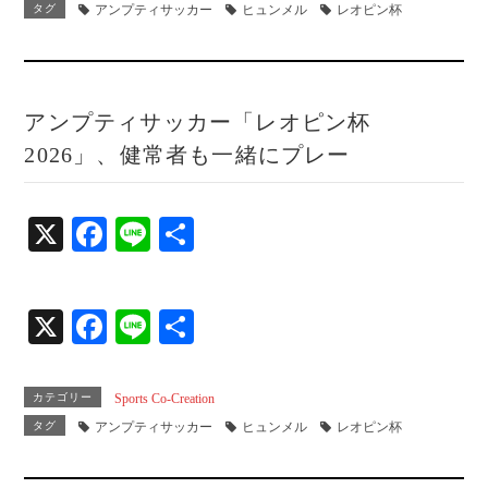
ok
タグ
アンプティサッカー
ヒュンメル
レオピン杯
アンプティサッカー「レオピン杯
2026」、健常者も一緒にプレー
X
Fa
Li
共
ce
ne
有
bo
X
Fa
Li
共
ok
ce
ne
有
bo
カテゴリー
Sports Co-Creation
ok
タグ
アンプティサッカー
ヒュンメル
レオピン杯