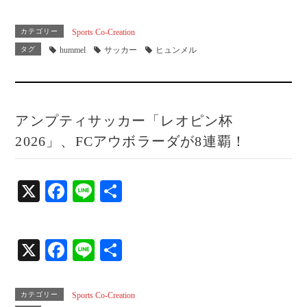
ce
ne
有
bo
カテゴリー
Sports Co-Creation
ok
タグ
hummel
サッカー
ヒュンメル
アンプティサッカー「レオピン杯
2026」、FCアウボラーダが8連覇！
X
Fa
Li
共
ce
ne
有
bo
X
Fa
Li
共
ok
ce
ne
有
bo
カテゴリー
Sports Co-Creation