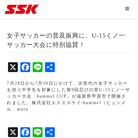
女子サッカーの普及振興に、U-15くノ一
サッカー大会に特別協賛！
X
Fa
Li
共
ce
ne
有
7月28日から7月30日にかけて、次世代の女子サッカー
bo
を担う中学生を対象にした第9回忍びの里U-15くノ一サ
ok
ッカー大会「hummel CUP」が滋賀県甲賀市で開催さ
れました。株式会社エスエスケイ/hummel（ヒュンメ
ル…more
X
Fa
Li
共