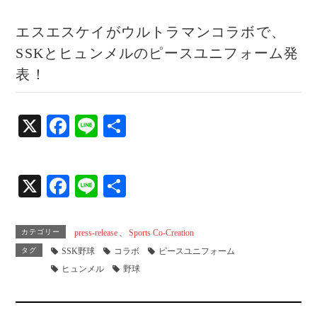
エスエスケイがウルトラマンコラボで、
SSKとヒュンメルのピースユニフォーム発
表！
X
Fa
Li
共
ce
ne
有
bo
X
Fa
Li
共
ok
ce
ne
有
bo
カテゴリー
press-release
、
Sports Co-Creation
ok
タグ
SSK野球
コラボ
ピースユニフォーム
ヒュンメル
野球