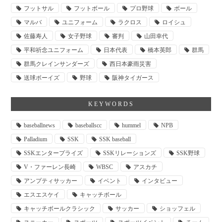
フットサル
フットボール
プロ野球
ボール
マルバ
ユニフォーム
ラクロス
ロイシュ
佐藤寿人
女子野球
審判
山田幸代
平和祈念ユニフォーム
日本代表
橋本英郎
群馬
群馬クレインサンダーズ
西日本豪雨災害
送球ボーイズ
野球
阪神タイガース
KEYWORDS
baseballnews
baseballscc
hummel
NPB
Palladium
SSK
SSK baseball
SSKエンタープライズ
SSKリレーションズ
SSK野球
V・ファーレン長崎
WBSC
アスカチ
アンプティサッカー
イベント
インタビュー
エスエスケイ
キャッチボール
キャッチボールクラシック
サッカー
ショッフェル