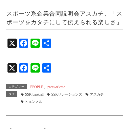
スポーツ系企業合同説明会アスカチ、「ス
ポーツをカタチにして伝えられる楽しさ」
X
Fa
Li
共
ce
ne
有
bo
X
Fa
Li
共
ok
ce
ne
有
bo
カテゴリー
PEOPLE
、
press-release
ok
タグ
SSK baseball
SSKリレーションズ
アスカチ
ヒュンメル