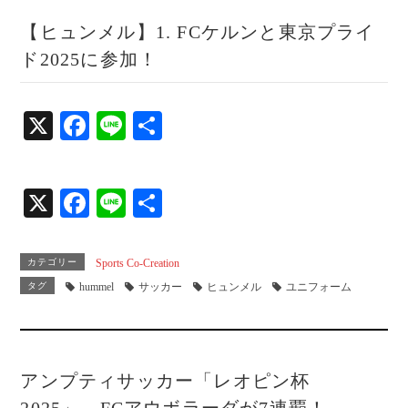
【ヒュンメル】1. FCケルンと東京プライ
ド2025に参加！
X
Fa
Li
共
ce
ne
有
bo
X
Fa
Li
共
ok
ce
ne
有
bo
カテゴリー
Sports Co-Creation
ok
タグ
hummel
サッカー
ヒュンメル
ユニフォーム
アンプティサッカー「レオピン杯