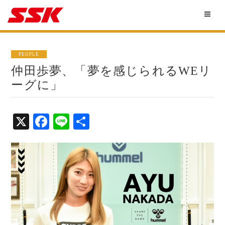
PEOPLE
仲田歩夢、「夢を感じられるWEリ
ーグに」
X
Fa
Li
共
ce
ne
有
bo
ok