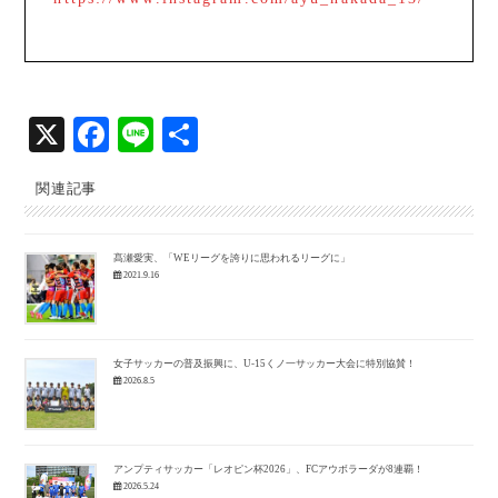
X
Fa
Li
共
ce
ne
有
関連記事
bo
ok
髙瀬愛実、「WEリーグを誇りに思われるリーグに」
2021.9.16
女子サッカーの普及振興に、U-15くノ一サッカー大会に特別協賛！
2026.8.5
アンプティサッカー「レオピン杯2026」、FCアウボラーダが8連覇！
2026.5.24