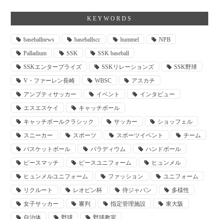
KEYWORDS
baseballnews
baseballscc
hummel
NPB
Palladium
SSK
SSK baseball
SSKエンタープライズ
SSKリレーションズ
SSK野球
V・ファーレン長崎
WBSC
アスカチ
アンプティサッカー
イベント
インタビュー
エスエスケイ
キャッチボール
キャッチボールクラシック
サッカー
ショッフェル
スニーカー
スポーツ
スポーツイベント
チーム
バスケットボール
パラディウム
ハンドボール
ピースマッチ
ピースユニフォーム
ヒュンメル
ヒュンメルユニフォーム
ファッション
ユニフォーム
リクルート
レオピン杯
侍ジャパン
多様性
女子サッカー
審判
指定管理施設
東大阪
自治体
野球
野球教室