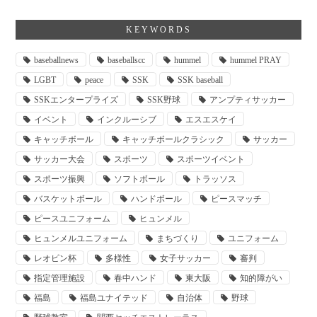
KEYWORDS
baseballnews
baseballscc
hummel
hummel PRAY
LGBT
peace
SSK
SSK baseball
SSKエンタープライズ
SSK野球
アンプティサッカー
イベント
インクルーシブ
エスエスケイ
キャッチボール
キャッチボールクラシック
サッカー
サッカー大会
スポーツ
スポーツイベント
スポーツ振興
ソフトボール
トラッソス
バスケットボール
ハンドボール
ピースマッチ
ピースユニフォーム
ヒュンメル
ヒュンメルユニフォーム
まちづくり
ユニフォーム
レオピン杯
多様性
女子サッカー
審判
指定管理施設
春中ハンド
東大阪
知的障がい
福島
福島ユナイテッド
自治体
野球