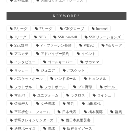
野球教室
関西セッチエストレーラス
KEYWORDS
Bリーグ
Fリーグ
GKグローブ
hummel
Jリーグ
NPB
SSK baseball
SSKリレーションズ
SSK野球
V・ファーレン長崎
WBSC
WEリーグ
アスカチ
アドバイザー契約
イベント
インタビュー
ゴールキーパー
サカママ
サッカー
ジュニア
バスケット
バスケットボール
ハンドボール
ヒュンメル
フットサル
フットボール
プロ野球
ボール
マルバ
ユニフォーム
ラクロス
ロイシュ
佐藤寿人
女子野球
審判
山田幸代
平和祈念ユニフォーム
日本代表
橋本英郎
群馬
群馬クレインサンダーズ
西日本豪雨災害
送球ボーイズ
野球
阪神タイガース