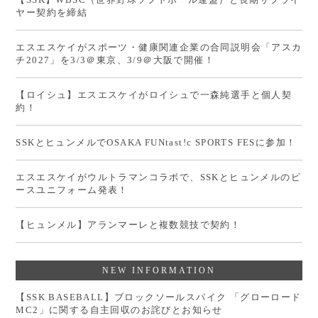
ヤー契約を締結
エスエスケイがスポーツ・健康関連企業の合同説明会「アスカ
チ2027」を3/3＠東京、3/9＠大阪で開催！
【ロイシュ】エスエスケイがロイシュで一森純選手と個人契
約！
SSKとヒュンメルでOSAKA FUNtast!c SPORTS FESに参加！
エスエスケイがウルトラマンコラボで、SSKとヒュンメルのピ
ースユニフォーム発表！
【ヒュンメル】アランマーレと複数競技で契約！
NEW INFORMATION
【SSK BASEBALL】ブロックソールスパイク 「グローロード
MC2」に関する自主回収のお詫びとお知らせ