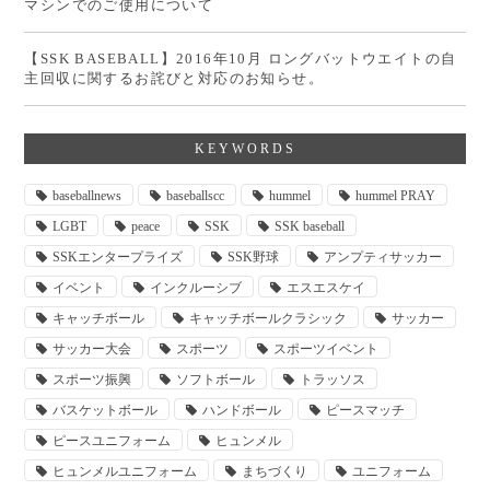
マシンでのご使用について
【SSK BASEBALL】2016年10月 ロングバットウエイトの自
主回収に関するお詫びと対応のお知らせ。
KEYWORDS
baseballnews
baseballscc
hummel
hummel PRAY
LGBT
peace
SSK
SSK baseball
SSKエンタープライズ
SSK野球
アンプティサッカー
イベント
インクルーシブ
エスエスケイ
キャッチボール
キャッチボールクラシック
サッカー
サッカー大会
スポーツ
スポーツイベント
スポーツ振興
ソフトボール
トラッソス
バスケットボール
ハンドボール
ピースマッチ
ピースユニフォーム
ヒュンメル
ヒュンメルユニフォーム
まちづくり
ユニフォーム