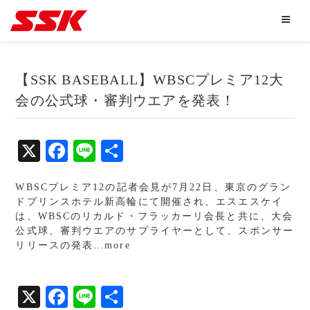
【SSK BASEBALL】WBSCプレミア12大
会の公式球・審判ウエアを発表！
X
Fa
Li
共
ce
ne
有
WBSCプレミア12の記者会見が7月22日、東京のグラン
bo
ドプリンスホテル新高輪にて開催され、エスエスケイ
ok
は、WBSCのリカルド・フラッカーリ会長と共に、大会
公式球、審判ウエアのサプライヤーとして、スポンサー
リリースの発表…more
X
Fa
Li
共