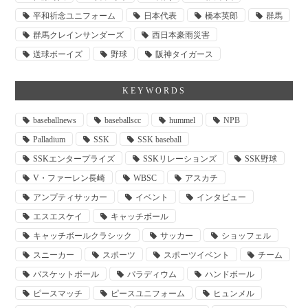
平和祈念ユニフォーム
日本代表
橋本英郎
群馬
群馬クレインサンダーズ
西日本豪雨災害
送球ボーイズ
野球
阪神タイガース
KEYWORDS
baseballnews
baseballscc
hummel
NPB
Palladium
SSK
SSK baseball
SSKエンタープライズ
SSKリレーションズ
SSK野球
V・ファーレン長崎
WBSC
アスカチ
アンプティサッカー
イベント
インタビュー
エスエスケイ
キャッチボール
キャッチボールクラシック
サッカー
ショッフェル
スニーカー
スポーツ
スポーツイベント
チーム
バスケットボール
パラディウム
ハンドボール
ピースマッチ
ピースユニフォーム
ヒュンメル