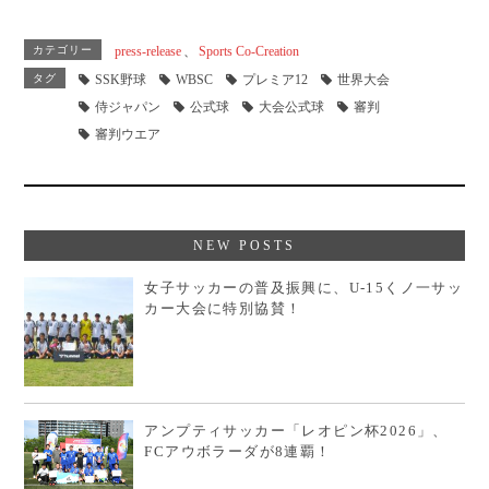
ce
ne
有
bo
カテゴリー
press-release
、
Sports Co-Creation
ok
タグ
SSK野球
WBSC
プレミア12
世界大会
侍ジャパン
公式球
大会公式球
審判
審判ウエア
NEW POSTS
女子サッカーの普及振興に、U-15くノ一サッ
カー大会に特別協賛！
アンプティサッカー「レオピン杯2026」、
FCアウボラーダが8連覇！