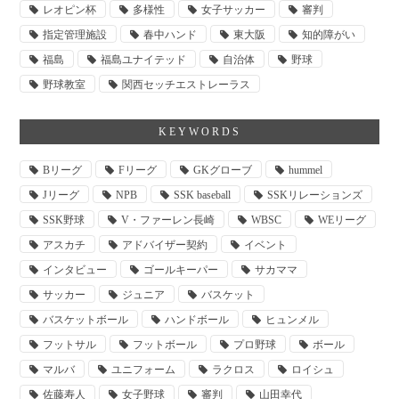
レオピン杯
多様性
女子サッカー
審判
指定管理施設
春中ハンド
東大阪
知的障がい
福島
福島ユナイテッド
自治体
野球
野球教室
関西セッチエストレーラス
KEYWORDS
Bリーグ
Fリーグ
GKグローブ
hummel
Jリーグ
NPB
SSK baseball
SSKリレーションズ
SSK野球
V・ファーレン長崎
WBSC
WEリーグ
アスカチ
アドバイザー契約
イベント
インタビュー
ゴールキーパー
サカママ
サッカー
ジュニア
バスケット
バスケットボール
ハンドボール
ヒュンメル
フットサル
フットボール
プロ野球
ボール
マルバ
ユニフォーム
ラクロス
ロイシュ
佐藤寿人
女子野球
審判
山田幸代