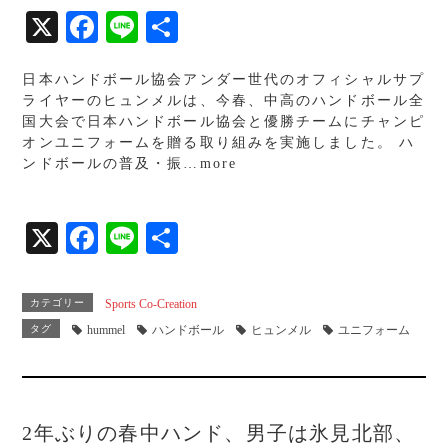
X
Fa
Li
共
ce
ne
有
日本ハンドボール協会アンダー世代のオフィシャルサプ
bo
ライヤーのヒュンメルは、今春、中高のハンドボール全
ok
国大会で日本ハンドボール協会と優勝チームにチャンピ
オンユニフォームを贈る取り組みを実施しました。 ハ
ンドボールの普及・振…more
X
Fa
Li
共
ce
ne
有
bo
カテゴリー
Sports Co-Creation
ok
タグ
hummel
ハンドボール
ヒュンメル
ユニフォーム
2年ぶりの春中ハンド、男子は氷見北部、