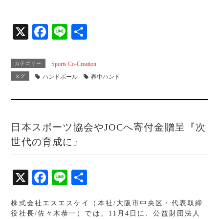
ce
ne
有
bo
X
Fa
Li
共
ok
ce
ne
有
bo
カテゴリー
Sports Co-Creation
ok
タグ
ハンドボール
春中ハンド
日本スポーツ協会やJOCへ寄付金贈呈『次
世代の育成に』
X
Fa
Li
共
ce
ne
有
株式会社エスエスケイ（本社/大阪市中央区・代表取締
bo
役社長/佐々木恭一）では、11月4日に、公益財団法人