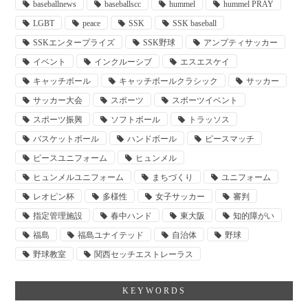
baseballnews
baseballscc
hummel
hummel PRAY
LGBT
peace
SSK
SSK baseball
SSKエンタープライズ
SSK野球
アンプティサッカー
イベント
インクルーシブ
エスエスケイ
キャッチボール
キャッチボールクラシック
サッカー
サッカー大会
スポーツ
スポーツイベント
スポーツ振興
ソフトボール
トラッソス
バスケットボール
ハンドボール
ピースマッチ
ピースユニフォーム
ヒュンメル
ヒュンメルユニフォーム
まちづくり
ユニフォーム
レオピン杯
多様性
女子サッカー
審判
指定管理施設
春中ハンド
東大阪
知的障がい
福島
福島ユナイテッド
自治体
野球
野球教室
関西セッチエストレーラス
KEYWORDS