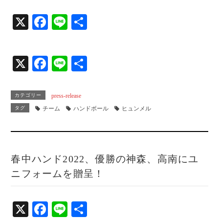
X
Fa
Li
共
ce
ne
有
bo
X
Fa
Li
共
ok
ce
ne
有
bo
カテゴリー
press-release
ok
タグ
チーム
ハンドボール
ヒュンメル
春中ハンド2022、優勝の神森、高南にユ
ニフォームを贈呈！
X
Fa
Li
共