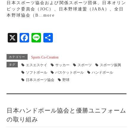
ok
日本スポーツ協会および関係スポーツ団体、日本オリン
ピック委員会（JOC）、日本野球連盟（JABA）、全日
本野球協会（B…more
X
Fa
Li
共
ce
ne
有
bo
カテゴリー
Sports Co-Creation
ok
タグ
エスエスケイ
サッカー
スポーツ
スポーツ振興
ソフトボール
バスケットボール
ハンドボール
日本スポーツ協会
野球
日本ハンドボール協会と優勝ユニフォーム
の取り組み