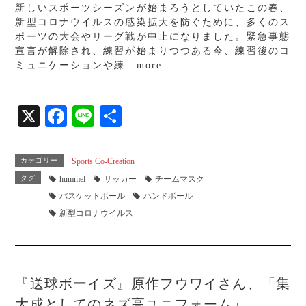
新しいスポーツシーズンが始まろうとしていたこの春、
bo
新型コロナウイルスの感染拡大を防ぐために、多くのス
ok
ポーツの大会やリーグ戦が中止になりました。緊急事態
宣言が解除され、練習が始まりつつある今、練習後のコ
ミュニケーションや練…more
X
Fa
Li
共
ce
ne
有
bo
カテゴリー
Sports Co-Creation
ok
タグ
hummel
サッカー
チームマスク
バスケットボール
ハンドボール
新型コロナウイルス
『送球ボーイズ』原作フウワイさん、「集
大成としてのネズ高ユニフォーム」