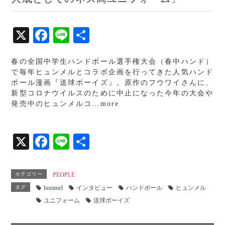
X
Fa
Li
共
ce
ne
有
春の全国中学生ハンドボール選手権大会（春中ハンド）
bo
で毎年ヒュンメルとコラボ企画を行ってきた人気ハンド
ok
ボール漫画『送球ボーイズ』。原作のフウワイさんに、
新型コロナウイルスのために中止になった今年の大会や
発売中のヒュンメルコ…more
X
Fa
Li
共
ce
ne
有
bo
カテゴリー
PEOPLE
ok
タグ
hummel
インタビュー
ハンドボール
ヒュンメル
ユニフォーム
送球ボーイズ