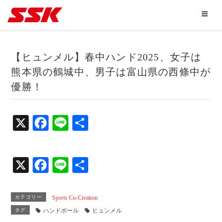
【ヒュンメル】春中ハンド2025、女子は
熊本県の鶴城中、男子は富山県の西條中が
優勝！
X
Fa
Li
共
ce
ne
有
bo
X
Fa
Li
共
ok
ce
ne
有
bo
カテゴリー
Sports Co-Creation
ok
タグ
ハンドボール
ヒュンメル