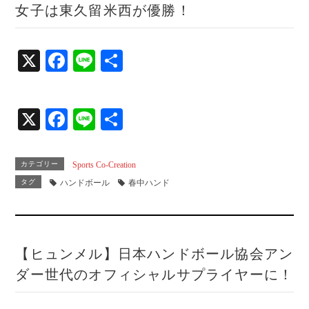
女子は東久留米西が優勝！
X
Fa
Li
共
ce
ne
有
bo
X
Fa
Li
共
ok
ce
ne
有
bo
カテゴリー
Sports Co-Creation
ok
タグ
ハンドボール
春中ハンド
【ヒュンメル】日本ハンドボール協会アン
ダー世代のオフィシャルサプライヤーに！