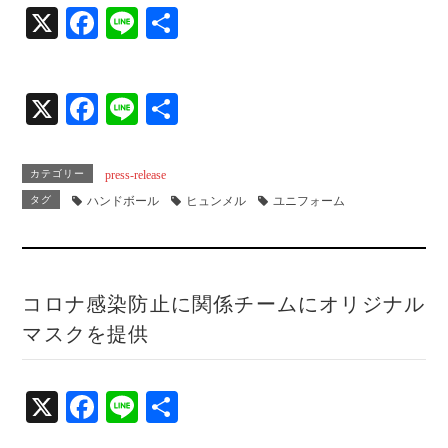
X
Fa
Li
共
ce
ne
有
bo
X
Fa
Li
共
ok
ce
ne
有
bo
カテゴリー
press-release
ok
タグ
ハンドボール
ヒュンメル
ユニフォーム
コロナ感染防止に関係チームにオリジナル
マスクを提供
X
Fa
Li
共
ce
ne
有