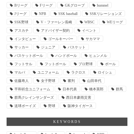
Bリーグ
Fリーグ
GKグローブ
hummel
Jリーグ
NPB
SSK baseball
SSKリレーションズ
SSK野球
V・ファーレン長崎
WBSC
WEリーグ
アスカチ
アドバイザー契約
イベント
インタビュー
ゴールキーパー
サカママ
サッカー
ジュニア
バスケット
バスケットボール
ハンドボール
ヒュンメル
フットサル
フットボール
プロ野球
ボール
マルバ
ユニフォーム
ラクロス
ロイシュ
佐藤寿人
女子野球
審判
山田幸代
平和祈念ユニフォーム
日本代表
橋本英郎
群馬
群馬クレインサンダーズ
西日本豪雨災害
送球ボーイズ
野球
阪神タイガース
KEYWORDS