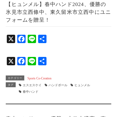
【ヒュンメル】春中ハンド2024、優勝の
氷見市立西條中、東久留米市立西中にユニ
フォームを贈呈！
X
Fa
Li
共
ce
ne
有
bo
X
Fa
Li
共
ok
ce
ne
有
bo
カテゴリー
Sports Co-Creation
ok
タグ
エスエスケイ
ハンドボール
ヒュンメル
春中ハンド