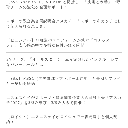
【SSK BASEBALL】S-CADE.と提携し、「測定と改善」で野
球チームの強化を全面サポート！
スポーツ系企業合同説明会アスカチ、「スポーツをカタチにし
て伝えられる楽しさ」
【ヒュンメル】21種類のユニフォームが繋ぐ『ゴチャタ
ノ』、安心感の中で多様な個性が輝く瞬間
SVリーグ、「オールスターチームが完敗したインクルーシブ
なバレーボールとは」
【SSK】WBSC（世界野球ソフトボール連盟）と長期サプライ
ヤー契約を締結
エスエスケイがスポーツ・健康関連企業の合同説明会「アスカ
チ2027」を3/3＠東京、3/9＠大阪で開催！
【ロイシュ】エスエスケイがロイシュで一森純選手と個人契
約！