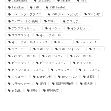
baseballnews
baseballscc
hummel
NPB
Palladium
SSK
SSK baseball
SSKエンタープライズ
SSKリレーションズ
SSK野球
V・ファーレン長崎
WBSC
アスカチ
アンプティサッカー
イベント
インタビュー
エスエスケイ
キャッチボール
キャッチボールクラシック
サッカー
ショッフェル
スニーカー
スポーツ
スポーツイベント
チーム
バスケットボール
パラディウム
ハンドボール
ピースマッチ
ピースユニフォーム
ヒュンメル
ヒュンメルユニフォーム
ファッション
ユニフォーム
リクルート
レオピン杯
侍ジャパン
多様性
女子サッカー
審判
指定管理施設
東大阪
自治体
野球
野球教室