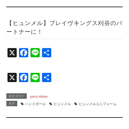
【ヒュンメル】ブレイヴキングス刈谷のパ
ートナーに！
X
Fa
Li
共
ce
ne
有
bo
X
Fa
Li
共
ok
ce
ne
有
bo
カテゴリー
press-release
ok
タグ
ハンドボール
ヒュンメル
ヒュンメルユニフォーム