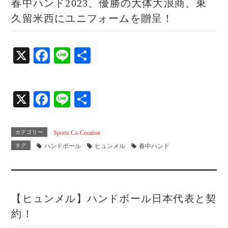
春中ハンド2023、優勝の大体大浪商、東
久留米西にユニフォームを贈呈！
X
Fa
Li
共
ce
ne
有
bo
X
Fa
Li
共
ok
ce
ne
有
bo
カテゴリー
Sports Co-Creation
ok
タグ
ハンドボール
ヒュンメル
春中ハンド
【ヒュンメル】ハンドボール日本代表と契
約！