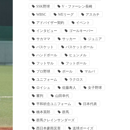
SSK野球
V・ファーレン長崎
WBSC
WEリーグ
アスカチ
アドバイザー契約
イベント
インタビュー
ゴールキーパー
サカママ
サッカー
ジュニア
バスケット
バスケットボール
ハンドボール
ヒュンメル
フットサル
フットボール
プロ野球
ボール
マルバ
ユニフォーム
ラクロス
ロイシュ
佐藤寿人
女子野球
審判
山田幸代
平和祈念ユニフォーム
日本代表
橋本英郎
群馬
群馬クレインサンダーズ
西日本豪雨災害
送球ボーイズ