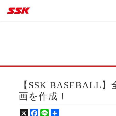
【SSK BASEBALL】全日本野球協会と審判講習動
画を作成！
X
Fa
Li
共