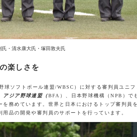
弘則氏・清水康大氏・塚田敦夫氏
球の楽しさを
界野球ソフトボール連盟/WBSC）に対する審判員ユニフ
、
アジア野球連盟（
BFA）、日本野球機構（NPB）で
ーを務めています。世界と日本におけるトップ審判員
判用品の開発や審判員のサポートを行っています。