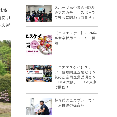
スポーツ系企業合同説明
球協
会アスカチ、「スポーツ
員向け
で社会に関わる面白さ」
の技術
【エスエスケイ】2026年
卒新卒採用エントリー開
始
【エスエスケイ】スポー
ツ・健康関連企業だけを
集めた合同企業説明会を
3/10＠大阪、3/13＠東京
で開催！
持ち前の全力プレーでチ
ーム目線の提案を