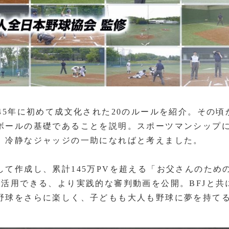
45年に初めて成文化された20のルールを紹介。その頃
ボールの基礎であることを説明。スポーツマンシップ
、冷静なジャッジの一助になればと考えました。
て作成し、累計145万PVを超える「お父さんのため
活用できる、より実践的な審判動画を公開。BFJと共
野球をさらに楽しく、子どもも大人も野球に夢を持て