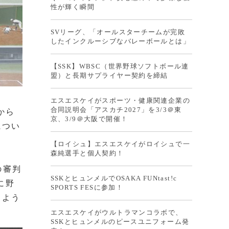
性が輝く瞬間
SVリーグ、「オールスターチームが完敗
したインクルーシブなバレーボールとは」
【SSK】WBSC（世界野球ソフトボール連
盟）と長期サプライヤー契約を締結
エスエスケイがスポーツ・健康関連企業の
合同説明会「アスカチ2027」を3/3＠東
から
京、3/9＠大阪で開催！
につい
【ロイシュ】エスエスケイがロイシュで一
森純選手と個人契約！
の審判
SSKとヒュンメルでOSAKA FUNtast!c
に野
SPORTS FESに参加！
るよう
エスエスケイがウルトラマンコラボで、
SSKとヒュンメルのピースユニフォーム発