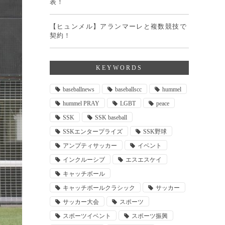
表！
【ヒュンメル】アランマーレと複数競技で
契約！
KEYWORDS
baseballnews
baseballscc
hummel
hummel PRAY
LGBT
peace
SSK
SSK baseball
SSKエンタープライズ
SSK野球
アンプティサッカー
イベント
インクルーシブ
エスエスケイ
キャッチボール
キャッチボールクラシック
サッカー
サッカー大会
スポーツ
スポーツイベント
スポーツ振興