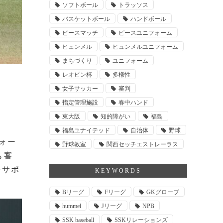
ソフトボール
トラッソス
バスケットボール
ハンドボール
ピースマッチ
ピースユニフォーム
ヒュンメル
ヒュンメルユニフォーム
まちづくり
ユニフォーム
レオピン杯
多様性
女子サッカー
審判
指定管理施設
春中ハンド
東大阪
知的障がい
福島
福島ユナイテッド
自治体
野球
ォー
野球教室
関西セッチエストレーラス
も審
をサポ
KEYWORDS
Bリーグ
Fリーグ
GKグローブ
hummel
Jリーグ
NPB
SSK baseball
SSKリレーションズ