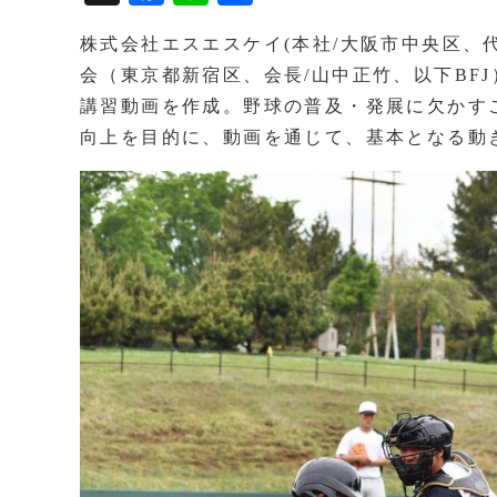
ce
ne
有
株式会社エスエスケイ(本社/大阪市中央区、
bo
会（東京都新宿区、会長/山中正竹、以下BF
ok
講習動画を作成。野球の普及・発展に欠かす
向上を目的に、動画を通じて、基本となる動