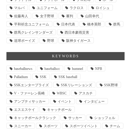
マルバ
ユニフォーム
ラクロス
ロイシュ
佐藤寿人
女子野球
審判
山田幸代
平和祈念ユニフォーム
日本代表
橋本英郎
群馬
群馬クレインサンダーズ
西日本豪雨災害
送球ボーイズ
野球
阪神タイガース
KEYWORDS
baseballnews
baseballscc
hummel
NPB
Palladium
SSK
SSK baseball
SSKエンタープライズ
SSKリレーションズ
SSK野球
V・ファーレン長崎
WBSC
アスカチ
アンプティサッカー
イベント
インタビュー
エスエスケイ
キャッチボール
キャッチボールクラシック
サッカー
ショッフェル
スニーカー
スポーツ
スポーツイベント
チーム