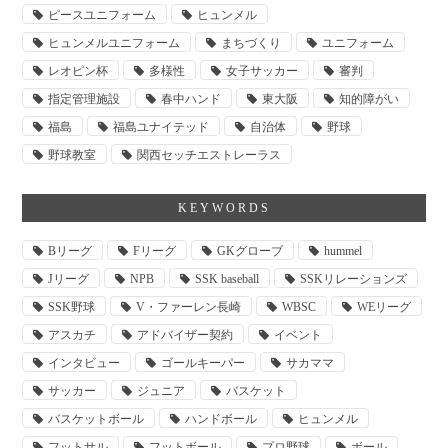
ピースユニフォーム
ヒュンメル
ヒュンメルユニフォーム
まちづくり
ユニフォーム
レオピン杯
多様性
女子サッカー
審判
指定管理施設
春中ハンド
東大阪
知的障がい
福島
福島ユナイテッド
自治体
野球
野球教室
関西セッチエストレーラス
KEYWORDS
Bリーグ
Fリーグ
GKグローブ
hummel
Jリーグ
NPB
SSK baseball
SSKリレーションズ
SSK野球
V・ファーレン長崎
WBSC
WEリーグ
アスカチ
アドバイザー契約
イベント
インタビュー
ゴールキーパー
サカママ
サッカー
ジュニア
バスケット
バスケットボール
ハンドボール
ヒュンメル
フットサル
フットボール
プロ野球
ボール