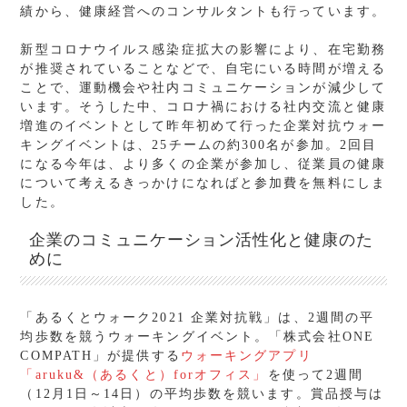
績から、健康経営へのコンサルタントも行っています。
新型コロナウイルス感染症拡大の影響により、在宅勤務
が推奨されていることなどで、自宅にいる時間が増える
ことで、運動機会や社内コミュニケーションが減少して
います。そうした中、コロナ禍における社内交流と健康
増進のイベントとして昨年初めて行った企業対抗ウォー
キングイベントは、25チームの約300名が参加。2回目
になる今年は、より多くの企業が参加し、従業員の健康
について考えるきっかけになればと参加費を無料にしま
した。
企業のコミュニケーション活性化と健康のた
めに
「あるくとウォーク2021 企業対抗戦」は、2週間の平
均歩数を競うウォーキングイベント。「株式会社ONE
COMPATH」が提供する
ウォーキングアプリ
「aruku&（あるくと）forオフィス」
を使って2週間
（12月1日～14日）の平均歩数を競います。賞品授与は