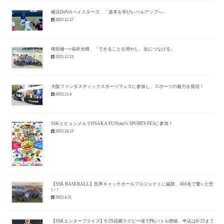
横浜DeNAベイスターズ、「基本を学びレベルアップへ」
2025.12.27
権田修一×福井光輝、「できることを増やし、次につなげる」
2025.12.23
大阪ファンタスティックスポーツフェスに参加し、スポーツの魅力を発信！
2025.11.4
SSKとヒュンメルでOSAKA FUNtast!c SPORTS FESに参加！
2025.10.15
【SSK BASEBALL】世界キャッチボールプロジェクトに協賛、400名で繋いだ想
い！
2025.4.21
【SSKエンタープライズ】6/29花園ラグビー場でPKバトル開催、申込は6/23まで！