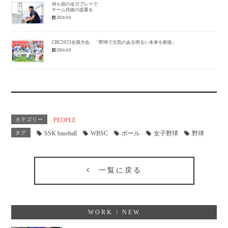
持ち前の全力プレーで
チーム目線の提案を
2024.9.6
CBC2023全国大会、「野球で元気のある明るい未来を創造」
2024.4.9
カテゴリー
PEOPLE
タグ
SSK baseball
WBSC
ボール
女子野球
野球
一覧に戻る
WORK / NEW