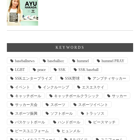
KEYWORDS
baseballnews
baseballscc
hummel
hummel PRAY
LGBT
peace
SSK
SSK baseball
SSKエンタープライズ
SSK野球
アンプティサッカー
イベント
インクルーシブ
エスエスケイ
キャッチボール
キャッチボールクラシック
サッカー
サッカー大会
スポーツ
スポーツイベント
スポーツ振興
ソフトボール
トラッソス
バスケットボール
ハンドボール
ピースマッチ
ピースユニフォーム
ヒュンメル
ヒュンメルユニフォーム
まちづくり
ユニフォーム