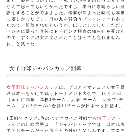
また、優勝については、「私自身が世界の頂点に立てる
なんて思ってもいなかったですし、本当に素晴らしい経
験をすることができました。優勝が決まった瞬間も本当
に嬉しかったです。日の丸を背負うプレッシャーもあっ
たので、解放されたというか、ほっとしました。ただ、
ベンチに帰った直後にドーピング検査の知らせを受けた
ので、すぐに現実に戻されたことは今でも忘れません
ね」と笑った。
女子野球ジャパンカップ開幕
女子野球ジャパンカップ
は、プロとアマチュアが女子野
球日本一をかけて戦うトーナメント大会で、10月26日
（金）に開幕。高校4チーム、大学2チーム、クラブ2チ
ーム、プロ3チームの合計11チームが日本一を目指す。
1回戦でクラブ1位のハナマウイと対戦する
埼玉アスト
ライア
の川端選手は、「ジャパンカップでは、日本代表
で同じチームだった選手との対戦も楽しみです。プロア