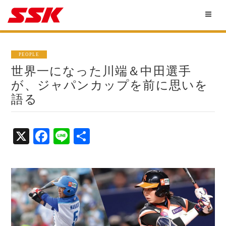
PEOPLE
世界一になった川端＆中田選手
が、ジャパンカップを前に思いを
語る
X
Fa
Li
共
ce
ne
有
bo
ok