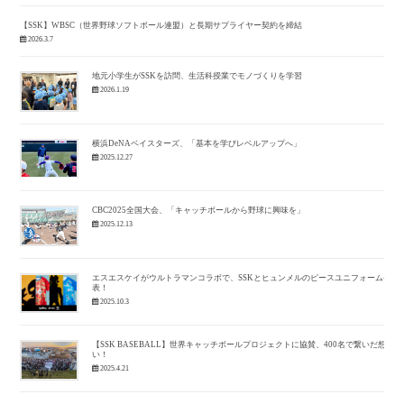
【SSK】WBSC（世界野球ソフトボール連盟）と長期サプライヤー契約を締結
2026.3.7
地元小学生がSSKを訪問、生活科授業でモノづくりを学習
2026.1.19
横浜DeNAベイスターズ、「基本を学びレベルアップへ」
2025.12.27
CBC2025全国大会、「キャッチボールから野球に興味を」
2025.12.13
エスエスケイがウルトラマンコラボで、SSKとヒュンメルのピースユニフォーム発
表！
2025.10.3
【SSK BASEBALL】世界キャッチボールプロジェクトに協賛、400名で繋いだ想
い！
2025.4.21