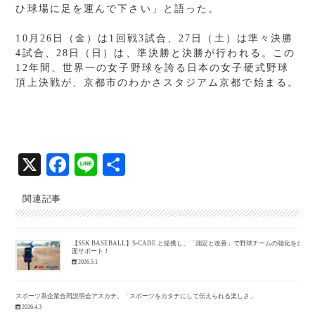
ひ球場に足を運んで下さい」と語った。
10月26日（金）は1回戦3試合、27日（土）は準々決勝
4試合、28日（日）は、準決勝と決勝が行われる。この
12年間、世界一の女子野球を誇る日本の女子硬式野球
頂上決戦が、京都市のわかさスタジアム京都で始まる。
X
Fa
Li
共
ce
ne
有
関連記事
bo
ok
【SSK BASEBALL】S-CADE.と提携し、「測定と改善」で野球チームの強化を全
面サポート！
2026.5.1
スポーツ系企業合同説明会アスカチ、「スポーツをカタチにして伝えられる楽しさ」
2026.4.3