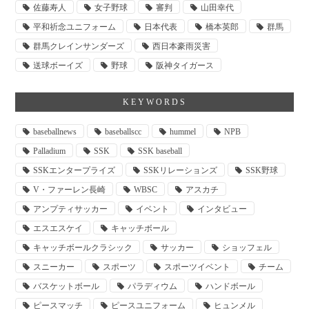
佐藤寿人
女子野球
審判
山田幸代
平和祈念ユニフォーム
日本代表
橋本英郎
群馬
群馬クレインサンダーズ
西日本豪雨災害
送球ボーイズ
野球
阪神タイガース
KEYWORDS
baseballnews
baseballscc
hummel
NPB
Palladium
SSK
SSK baseball
SSKエンタープライズ
SSKリレーションズ
SSK野球
V・ファーレン長崎
WBSC
アスカチ
アンプティサッカー
イベント
インタビュー
エスエスケイ
キャッチボール
キャッチボールクラシック
サッカー
ショッフェル
スニーカー
スポーツ
スポーツイベント
チーム
バスケットボール
パラディウム
ハンドボール
ピースマッチ
ピースユニフォーム
ヒュンメル