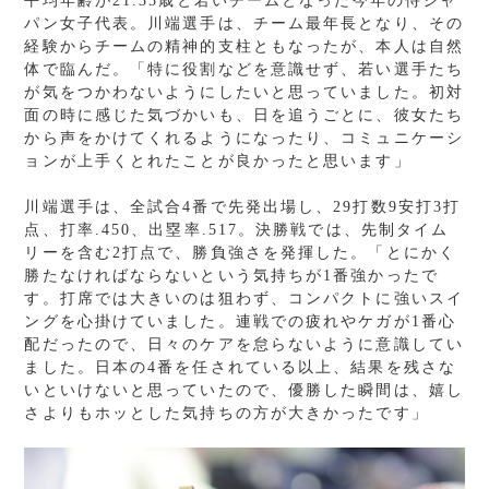
平均年齢が21.35歳と若いチームとなった今年の侍ジャ
パン女子代表。川端選手は、チーム最年長となり、その
経験からチームの精神的支柱ともなったが、本人は自然
体で臨んだ。「特に役割などを意識せず、若い選手たち
が気をつかわないようにしたいと思っていました。初対
面の時に感じた気づかいも、日を追うごとに、彼女たち
から声をかけてくれるようになったり、コミュニケーシ
ョンが上手くとれたことが良かったと思います」
川端選手は、全試合4番で先発出場し、29打数9安打3打
点、打率.450、出塁率.517。決勝戦では、先制タイム
リーを含む2打点で、勝負強さを発揮した。「とにかく
勝たなければならないという気持ちが1番強かったで
す。打席では大きいのは狙わず、コンパクトに強いスイ
ングを心掛けていました。連戦での疲れやケガが1番心
配だったので、日々のケアを怠らないように意識してい
ました。日本の4番を任されている以上、結果を残さな
いといけないと思っていたので、優勝した瞬間は、嬉し
さよりもホッとした気持ちの方が大きかったです」