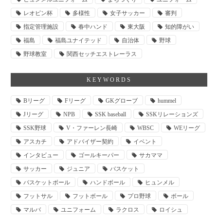
レオピン杯
多様性
女子サッカー
審判
指定管理施設
春中ハンド
東大阪
知的障がい
福島
福島ユナイテッド
自治体
野球
野球教室
関西セッチエストレーラス
KEYWORDS
Bリーグ
Fリーグ
GKグローブ
hummel
Jリーグ
NPB
SSK baseball
SSKリレーションズ
SSK野球
V・ファーレン長崎
WBSC
WEリーグ
アスカチ
アドバイザー契約
イベント
インタビュー
ゴールキーパー
サカママ
サッカー
ジュニア
バスケット
バスケットボール
ハンドボール
ヒュンメル
フットサル
フットボール
プロ野球
ボール
マルバ
ユニフォーム
ラクロス
ロイシュ