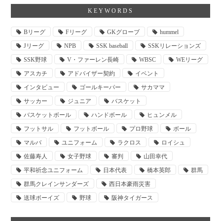
KEYWORDS
Bリーグ
Fリーグ
GKグローブ
hummel
Jリーグ
NPB
SSK baseball
SSKリレーションズ
SSK野球
V・ファーレン長崎
WBSC
WEリーグ
アスカチ
アドバイザー契約
イベント
インタビュー
ゴールキーパー
サカママ
サッカー
ジュニア
バスケット
バスケットボール
ハンドボール
ヒュンメル
フットサル
フットボール
プロ野球
ボール
マルバ
ユニフォーム
ラクロス
ロイシュ
佐藤寿人
女子野球
審判
山田幸代
平和祈念ユニフォーム
日本代表
橋本英郎
群馬
群馬クレインサンダーズ
西日本豪雨災害
送球ボーイズ
野球
阪神タイガース