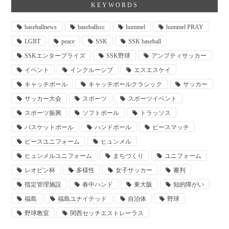
KEYWORDS
baseballnews
baseballscc
hummel
hummel PRAY
LGBT
peace
SSK
SSK baseball
SSKエンタープライズ
SSK野球
アンプティサッカー
イベント
インクルーシブ
エスエスケイ
キャッチボール
キャッチボールクラシック
サッカー
サッカー大会
スポーツ
スポーツイベント
スポーツ振興
ソフトボール
トラッソス
バスケットボール
ハンドボール
ピースマッチ
ピースユニフォーム
ヒュンメル
ヒュンメルユニフォーム
まちづくり
ユニフォーム
レオピン杯
多様性
女子サッカー
審判
指定管理施設
春中ハンド
東大阪
知的障がい
福島
福島ユナイテッド
自治体
野球
野球教室
関西セッチエストレーラス