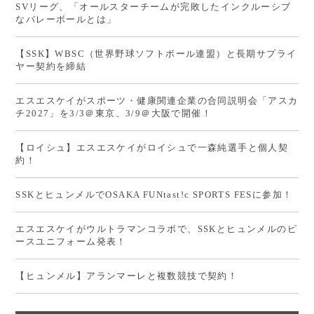
SVリーグ、「オールスターチームが完敗したインクルーシブ
なバレーボールとは」
【SSK】WBSC（世界野球ソフトボール連盟）と長期サプライ
ヤー契約を締結
エスエスケイがスポーツ・健康関連企業の合同説明会「アスカ
チ2027」を3/3＠東京、3/9＠大阪で開催！
【ロイシュ】エスエスケイがロイシュで一森純選手と個人契
約！
SSKとヒュンメルでOSAKA FUNtast!c SPORTS FESに参加！
エスエスケイがウルトラマンコラボで、SSKとヒュンメルのピ
ースユニフォーム発表！
【ヒュンメル】アランマーレと複数競技で契約！