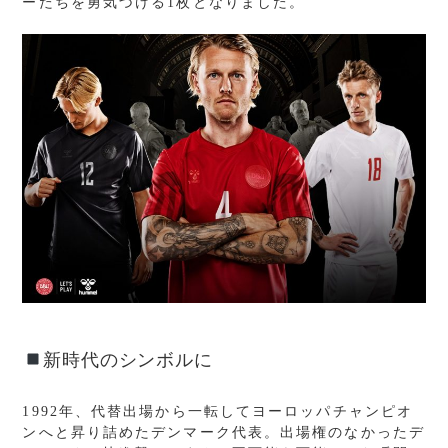
ーたちを勇気づける
1
枚となりました。
新時代のシンボルに
1992
年、代替出場から一転してヨーロッパチャンピオ
ンへと昇り詰めたデンマーク代表。出場権のなかったデ