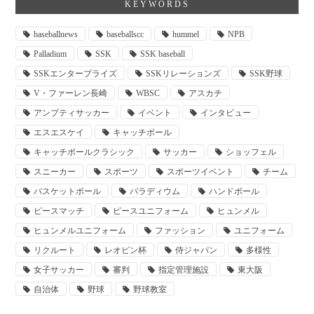
KEYWORDS
baseballnews
baseballscc
hummel
NPB
Palladium
SSK
SSK baseball
SSKエンタープライズ
SSKリレーションズ
SSK野球
V・ファーレン長崎
WBSC
アスカチ
アンプティサッカー
イベント
インタビュー
エスエスケイ
キャッチボール
キャッチボールクラシック
サッカー
ショッフェル
スニーカー
スポーツ
スポーツイベント
チーム
バスケットボール
パラディウム
ハンドボール
ピースマッチ
ピースユニフォーム
ヒュンメル
ヒュンメルユニフォーム
ファッション
ユニフォーム
リクルート
レオピン杯
侍ジャパン
多様性
女子サッカー
審判
指定管理施設
東大阪
自治体
野球
野球教室