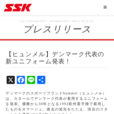
SSK CORPORATION / INFORMATION / PRESS RELEASE
プレスリリース
【ヒュンメル】デンマーク代表の
新ユニフォーム発表！
X
Fa
Li
共
ce
ne
有
デンマークのスポーツブランド
hummel
（ヒュンメル）
bo
は、カタールでデンマーク代表が着用するユニフォーム
ok
を発表。優勝から
30
年となる
1992
欧州選手権で着用し
たものをオマージュ。過去の栄光をたたえ、現在のスタ