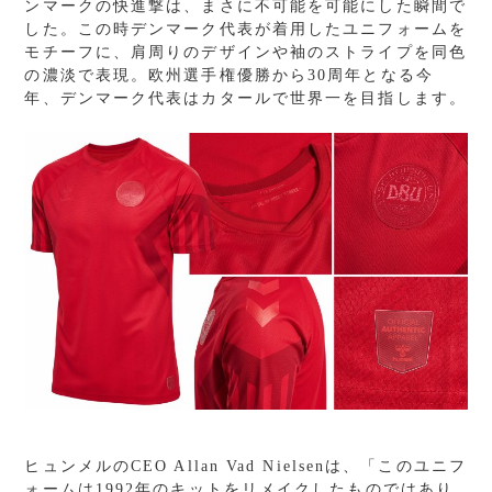
ンマークの快進撃は、まさに不可能を可能にした瞬間で
した。この時デンマーク代表が着用したユニフォームを
モチーフに、肩周りのデザインや袖のストライプを同色
の濃淡で表現。欧州選手権優勝から
30
周年となる今
年、デンマーク代表はカタールで世界一を目指します。
ヒュンメルの
CEO Allan Vad Nielsen
は、「このユニフ
ォームは
1992
年のキットをリメイクしたものではあり