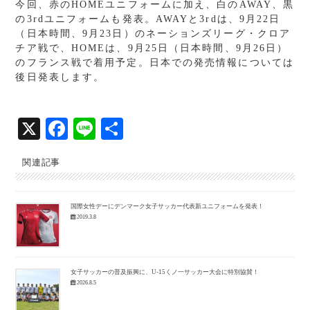
今回、赤の
HOME
ユニフォームに加え、白の
AWAY
、黒
の
3rd
ユニフォームも発表。
AWAY
と
3rd
は、
9
月
22
日
（日本時間、
9
月
23
日）のネーションズリーグ・クロア
チア戦で、
HOME
は、
9
月
25
日（日本時間、
9
月
26
日）
のフランス戦で着用予定。日本での発売情報については
後日発表します。
X
Fa
Li
共
ce
ne
有
関連記事
bo
ok
国際女性デーにデンマーク女子サッカー代表新ユニフォームを発表！
2019.3.8
女子サッカーの普及振興に、U-15くノ一サッカー大会に特別協賛！
2026.8.5