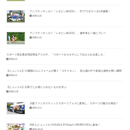
アンプティサッカー「レオピン杯2026」、FCアウボラーダが8連覇！
2026.5.24
アンプティサッカー「レオピン杯2026」、健常者も一緒にプレー
2026.5.23
スポーツ系企業合同説明会アスカチ、「スポーツをカタチにして伝えられる楽しさ」
2026.4.3
【ヒュンメル】21種類のユニフォームが繋ぐ『ゴチャタノ』、安心感の中で多様な個性が輝く瞬間
2026.4.3
【ヒュンメル】広島でしか感じられないものを学ぶ
2026.3.19
大阪ファンタスティックスポーツフェスに参加し、スポーツの魅力を発信！
2025.11.4
SSKとヒュンメルでOSAKA FUNtast!c SPORTS FESに参加！
2025.10.15