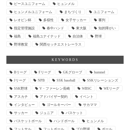
ピースユニフォーム
ヒュンメル
ヒュンメルユニフォーム
まちづくり
ユニフォーム
レオピン杯
多様性
女子サッカー
審判
指定管理施設
春中ハンド
東大阪
知的障がい
福島
福島ユナイテッド
自治体
野球
野球教室
関西セッチエストレーラス
KEYWORDS
Bリーグ
Fリーグ
GKグローブ
hummel
Jリーグ
NPB
SSK baseball
SSKリレーションズ
SSK野球
V・ファーレン長崎
WBSC
WEリーグ
アスカチ
アドバイザー契約
イベント
インタビュー
ゴールキーパー
サカママ
サッカー
ジュニア
バスケット
バスケットボール
ハンドボール
ヒュンメル
フットサル
フットボール
プロ野球
ボール