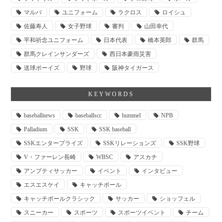
マルバ
ユニフォーム
ラクロス
ロイシュ
佐藤寿人
女子野球
審判
山田幸代
平和祈念ユニフォーム
日本代表
橋本英郎
群馬
群馬クレインサンダーズ
西日本豪雨災害
送球ボーイズ
野球
阪神タイガース
KEYWORDS
baseballnews
baseballscc
hummel
NPB
Palladium
SSK
SSK baseball
SSKエンタープライズ
SSKリレーションズ
SSK野球
V・ファーレン長崎
WBSC
アスカチ
アンプティサッカー
イベント
インタビュー
エスエスケイ
キャッチボール
キャッチボールクラシック
サッカー
ショッフェル
スニーカー
スポーツ
スポーツイベント
チーム