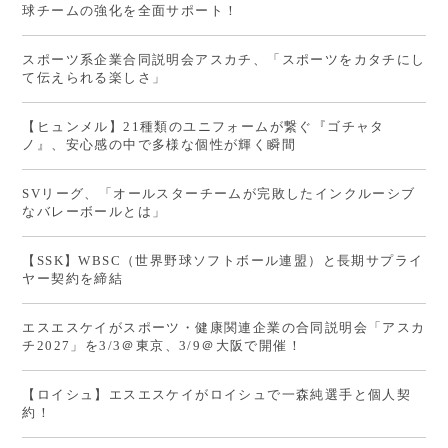
球チームの強化を全面サポート！
スポーツ系企業合同説明会アスカチ、「スポーツをカタチにし
て伝えられる楽しさ」
【ヒュンメル】21種類のユニフォームが繋ぐ『ゴチャタ
ノ』、安心感の中で多様な個性が輝く瞬間
SVリーグ、「オールスターチームが完敗したインクルーシブ
なバレーボールとは」
【SSK】WBSC（世界野球ソフトボール連盟）と長期サプライ
ヤー契約を締結
エスエスケイがスポーツ・健康関連企業の合同説明会「アスカ
チ2027」を3/3＠東京、3/9＠大阪で開催！
【ロイシュ】エスエスケイがロイシュで一森純選手と個人契
約！