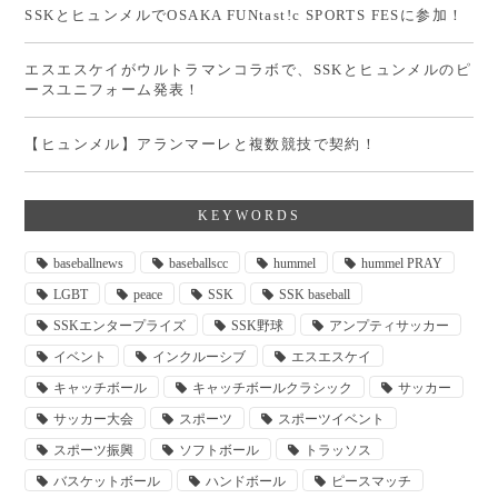
SSKとヒュンメルでOSAKA FUNtast!c SPORTS FESに参加！
エスエスケイがウルトラマンコラボで、SSKとヒュンメルのピ
ースユニフォーム発表！
【ヒュンメル】アランマーレと複数競技で契約！
KEYWORDS
baseballnews
baseballscc
hummel
hummel PRAY
LGBT
peace
SSK
SSK baseball
SSKエンタープライズ
SSK野球
アンプティサッカー
イベント
インクルーシブ
エスエスケイ
キャッチボール
キャッチボールクラシック
サッカー
サッカー大会
スポーツ
スポーツイベント
スポーツ振興
ソフトボール
トラッソス
バスケットボール
ハンドボール
ピースマッチ