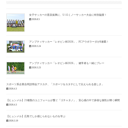
bo
ok
女子サッカーの普及振興に、U-15くノ一サッカー大会に特別協賛！
2026.8.5
アンプティサッカー「レオピン杯2026」、FCアウボラーダが8連覇！
2026.5.24
アンプティサッカー「レオピン杯2026」、健常者も一緒にプレー
2026.5.23
スポーツ系企業合同説明会アスカチ、「スポーツをカタチにして伝えられる楽しさ」
2026.4.3
【ヒュンメル】21種類のユニフォームが繋ぐ『ゴチャタノ』、安心感の中で多様な個性が輝く瞬間
2026.4.3
【ヒュンメル】広島でしか感じられないものを学ぶ
2026.3.19