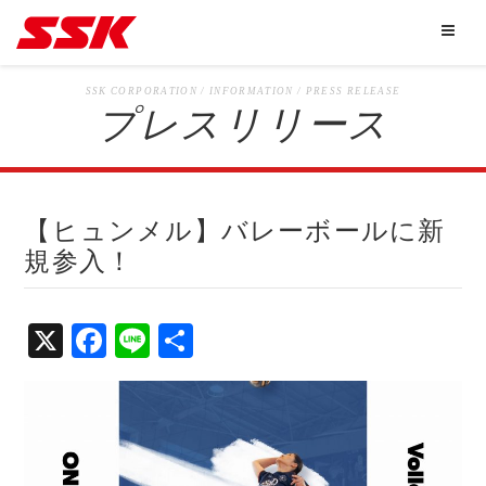
SSK CORPORATION / INFORMATION / PRESS RELEASE
プレスリリース
【ヒュンメル】バレーボールに新
規参入！
X
Fa
Li
共
ce
ne
有
bo
ok