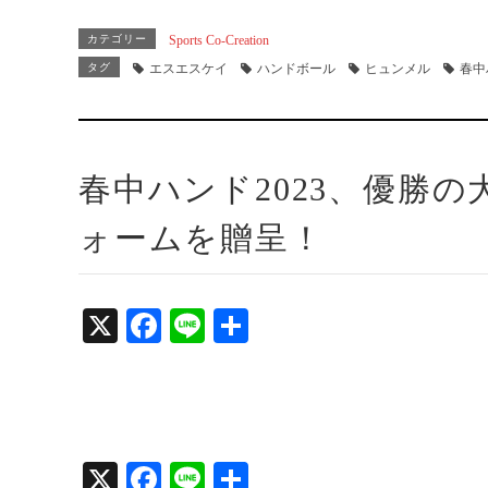
ce
ne
有
bo
カテゴリー
Sports Co-Creation
ok
タグ
エスエスケイ
ハンドボール
ヒュンメル
春中
春中ハンド2023、優勝
ォームを贈呈！
X
Fa
Li
共
ce
ne
有
bo
ok
X
Fa
Li
共