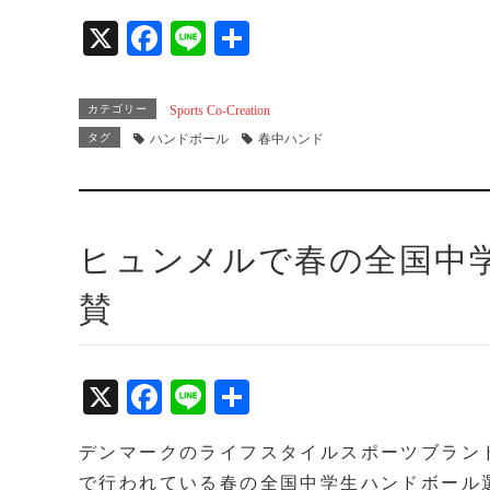
X
Fa
Li
共
ce
ne
有
bo
カテゴリー
Sports Co-Creation
ok
タグ
ハンドボール
春中ハンド
ヒュンメルで春の全国中
賛
X
Fa
Li
共
ce
ne
有
デンマークのライフスタイルスポーツブランド「
bo
で行われている春の全国中学生ハンドボール選