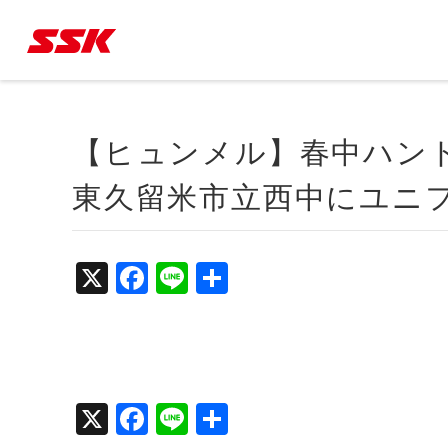
【ヒュンメル】春中ハンド
東久留米市立西中にユニ
X
Fa
Li
共
ce
ne
有
bo
ok
X
Fa
Li
共