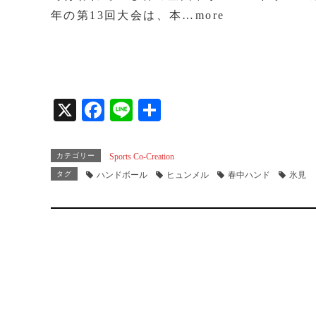
ok
年の第13回大会は、本…more
X
Fa
Li
共
ce
ne
有
bo
カテゴリー
Sports Co-Creation
ok
タグ
ハンドボール
ヒュンメル
春中ハンド
氷見