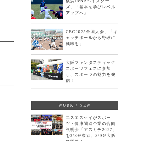
横浜DeNAベイスター
ズ、「基本を学びレベル
アップへ」
CBC2025全国大会、「キ
ャッチボールから野球に
興味を」
大阪ファンタスティック
スポーツフェスに参加
し、スポーツの魅力を発
信！
WORK / NEW
エスエスケイがスポー
ツ・健康関連企業の合同
説明会「アスカチ2027」
を3/3＠東京、3/9＠大阪