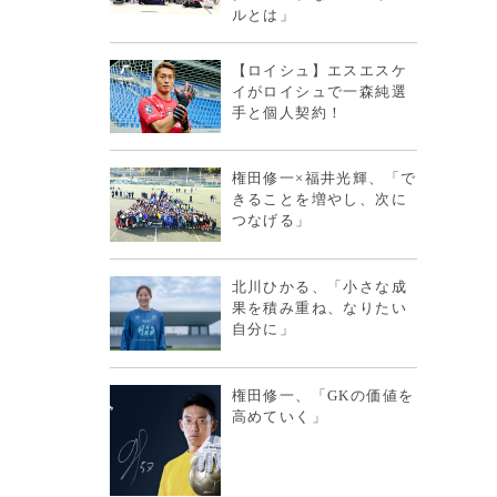
ルとは」
【ロイシュ】エスエスケ
イがロイシュで一森純選
手と個人契約！
権田修一×福井光輝、「で
きることを増やし、次に
つなげる」
北川ひかる、「小さな成
果を積み重ね、なりたい
自分に」
権田修一、「GKの価値を
高めていく」