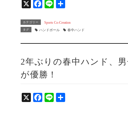
X
Fa
Li
共
ce
ne
有
bo
カテゴリー
Sports Co-Creation
ok
タグ
ハンドボール
春中ハンド
2年ぶりの春中ハンド、
が優勝！
X
Fa
Li
共
ce
ne
有
bo
ok