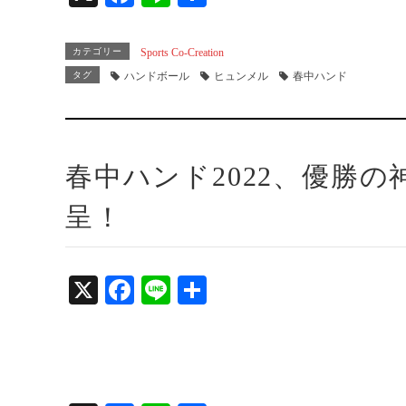
ce
ne
有
bo
カテゴリー
Sports Co-Creation
ok
タグ
ハンドボール
ヒュンメル
春中ハンド
春中ハンド2022、優勝
呈！
X
Fa
Li
共
ce
ne
有
bo
ok