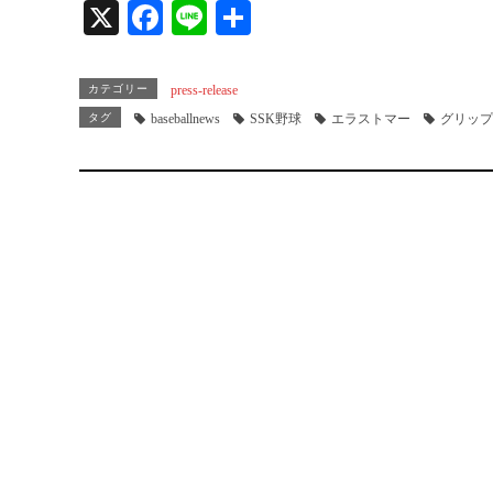
X
Fa
Li
共
ce
ne
有
bo
カテゴリー
press-release
ok
タグ
baseballnews
SSK野球
エラストマー
グリップ