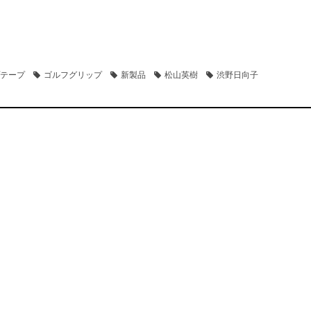
テープ
ゴルフグリップ
新製品
松山英樹
渋野日向子