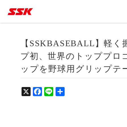
【SSKBASEBALL】
プ初、世界のトッププロ
ップを野球用グリップテ
X
Fa
Li
共
ce
ne
有
bo
ok