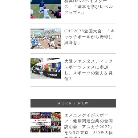
横浜DeNAベイスター
ズ、「基本を学びレベル
アップへ」
CBC2025全国大会、「キ
ャッチボールから野球に
興味を」
大阪ファンタスティック
スポーツフェスに参加
し、スポーツの魅力を発
信！
WORK / NEW
エスエスケイがスポー
ツ・健康関連企業の合同
説明会「アスカチ2027」
を3/3＠東京、3/9＠大阪