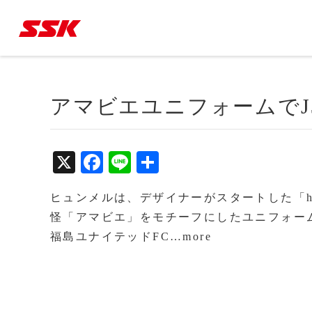
アマビエユニフォームでJ
X
Fa
Li
共
ce
ne
有
ヒュンメルは、デザイナーがスタートした「ho
bo
怪「アマビエ」をモチーフにしたユニフォー
ok
福島ユナイテッドFC…more