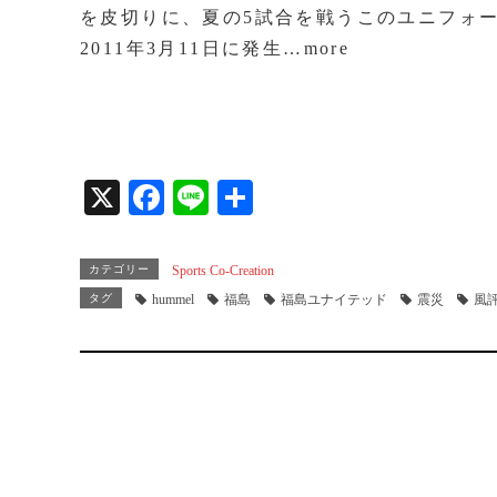
bo
を皮切りに、夏の5試合を戦うこのユニフォ
ok
2011年3月11日に発生…more
X
Fa
Li
共
ce
ne
有
bo
カテゴリー
Sports Co-Creation
ok
タグ
hummel
福島
福島ユナイテッド
震災
風