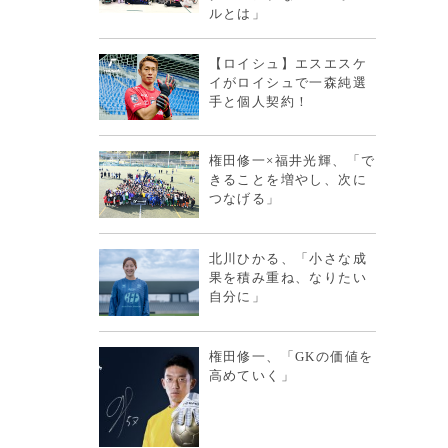
ルとは」
【ロイシュ】エスエスケ
イがロイシュで一森純選
手と個人契約！
権田修一×福井光輝、「で
きることを増やし、次に
つなげる」
北川ひかる、「小さな成
果を積み重ね、なりたい
自分に」
権田修一、「GKの価値を
高めていく」