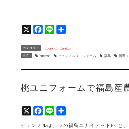
X
Fa
Li
共
ce
ne
有
bo
カテゴリー
Sports Co-Creation
ok
タグ
hummel
ヒュンメルユニフォーム
福島
福島ユ
桃ユニフォームで福島産
X
Fa
Li
共
ce
ne
有
ヒュンメルは、J3の福島ユナイテッドFCと、