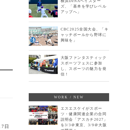
横浜DeNAベイスター
ズ、「基本を学びレベル
アップへ」
CBC2025全国大会、「キ
ャッチボールから野球に
興味を」
大阪ファンタスティック
スポーツフェスに参加
し、スポーツの魅力を発
信！
WORK / NEW
エスエスケイがスポー
ツ・健康関連企業の合同
説明会「アスカチ2027」
を3/3＠東京、3/9＠大阪
7日