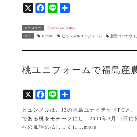
X
Fa
Li
共
ce
ne
有
bo
カテゴリー
Sports Co-Creation
ok
タグ
hummel
ヒュンメルユニフォーム
新型コロナウイ
桃ユニフォームで福島産
X
Fa
Li
共
ce
ne
有
ヒュンメルは、J3の福島ユナイテッドFCと
bo
である桃をモチーフにし、2011年3月11
ok
への風評の払しょくに…more