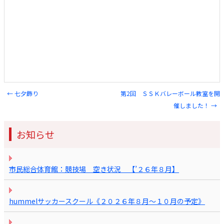
←
七夕飾り
第2回 ＳＳＫバレーボール教室を開
Post navigation
催しました！
→
お知らせ
市民総合体育館：競技場 空き状況 【’２６年８月】
hummelサッカースクール《２０２６年８月～１０月の予定》