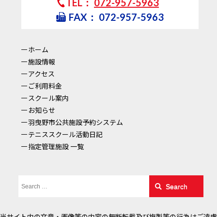
TEL：
072-957-5963
FAX：
072-957-5963
ホーム
施設情報
アクセス
ご利用料金
スクール案内
お知らせ
羽曳野市公共施設予約システム
テニススクール活動日記
指定管理施設 一覧
Search
当サイト内の文章・画像等の内容の無断転載及び複製等の行為はご遠慮