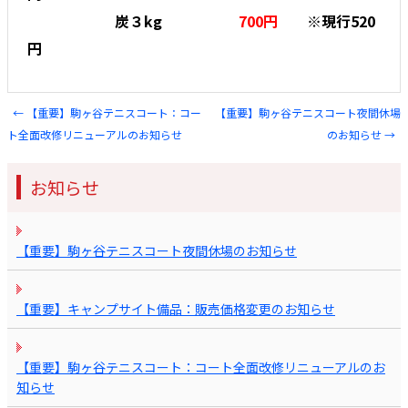
炭３kg
700円
※現行520
円
←
【重要】駒ヶ谷テニスコート：コー
【重要】駒ヶ谷テニスコート夜間休場
Post navigation
ト全面改修リニューアルのお知らせ
のお知らせ
→
お知らせ
【重要】駒ヶ谷テニスコート夜間休場のお知らせ
【重要】キャンプサイト備品：販売価格変更のお知らせ
【重要】駒ヶ谷テニスコート：コート全面改修リニューアルのお
知らせ