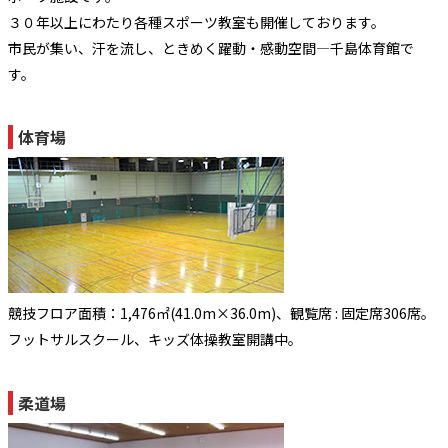
３０年以上にわたり各種スポーツ教室も開催しております。
市民が集い、汗を流し、ときめく躍動・感動空間―千島体育館で
す。
体育場
競技フロア面積：1,476㎡(41.0m×36.0m)、観覧席 : 固定席306席。
フットサルスクール、キッズ体操教室開講中。
柔道場