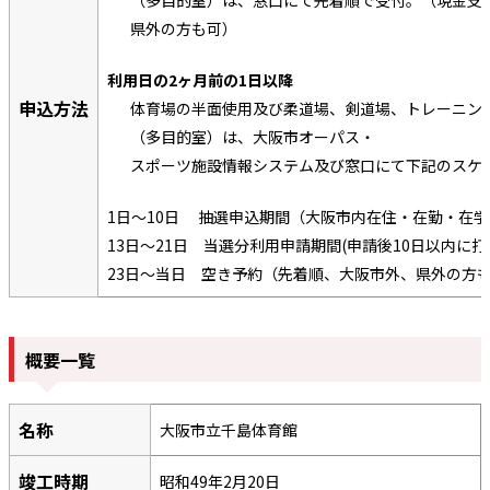
（多目的室）は、窓口にて先着順で受付。（現金支
県外の方も可）
利用日の2ヶ月前の1日以降
申込方法
体育場の半面使用及び柔道場、剣道場、トレーニン
（多目的室）は、大阪市オーパス・
スポーツ施設情報システム及び窓口にて下記のスケ
1日～10日 抽選申込期間（大阪市内在住・在勤・在
13日～21日 当選分利用申請期間(申請後10日以内に打
23日～当日 空き予約（先着順、大阪市外、県外の方
概要一覧
名称
大阪市立千島体育館
竣工時期
昭和49年2月20日