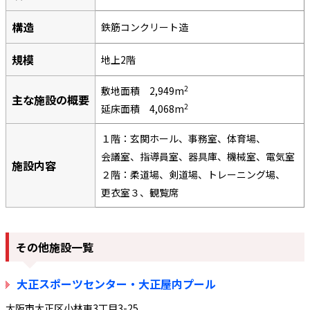
構造
鉄筋コンクリート造
規模
地上2階
2
敷地面積 2,949m
主な施設の概要
2
延床面積 4,068m
１階：玄関ホール、事務室、体育場、
会議室、指導員室、器具庫、機械室、電気室
施設内容
２階：柔道場、剣道場、トレーニング場、
更衣室３、観覧席
その他施設一覧
大正スポーツセンター・大正屋内プール
大阪市大正区小林東3丁目3-25