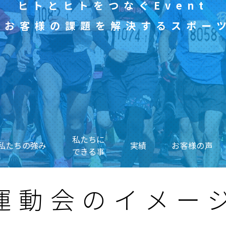
ヒトとヒトをつなぐEvent
tでお客様の課題を解決する
スポー
私たちに
私たちの強み
実績
お客様の声
できる事
運動会の
イメー