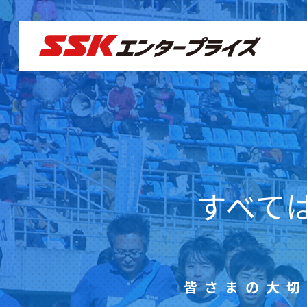
ウェルネス推販部
私
会社概要
実
すべて
私たちの強み
お
皆さまの大切