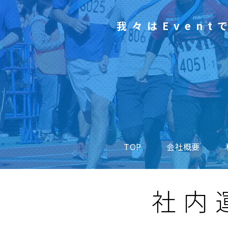
我々はEven
TOP
会社概要
社内