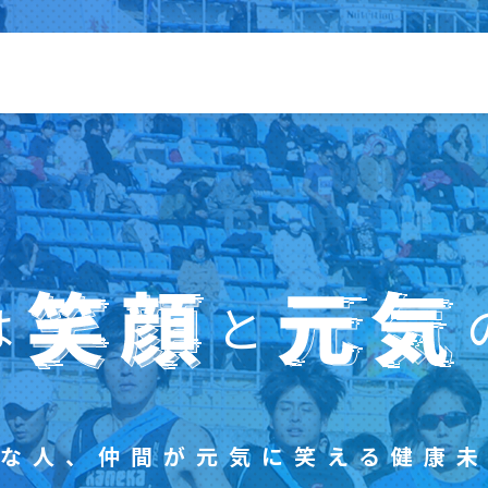
たちにできること
よくあるご質問
績
お問い合わせ・資料請求
は
と
客様の声
イベント申し込み
な人、
仲間が元気に笑える健康