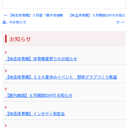
←
【味舌体育館】５月度「親子体操教
【味生体育館】５月開放DAYのお知ら
Post navigation
室」のお知らせ
せ
→
お知らせ
【味舌体育館】体育館夏祭りのお知らせ
【味舌体育館】ＳＳＫ夏休みイベント 野球グラブづくり教室
【屋内施設】８月開放DAYのお知らせ
【味舌体育館】インボディ測定会