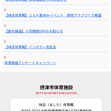
【味舌体育館】ＳＳＫ夏休みイベント 野球グラブづくり教室
【屋内施設】８月開放DAYのお知らせ
【味舌体育館】インボディ測定会
体育施設アンケートキャンペーン
摂津市体育施設
SETTSU SPORTS FACILITIES
味舌（ました）体育館
〒566-0023
大阪府摂津市正雀1丁目1番地6号