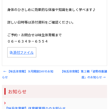
身体のひきしめに効果的な体操や知識を楽しく学べます♪
詳しい日時等は添付資料をご確認ください。
ご予約・お問合せは味生体育館まで
０６－６３４９－６５５４
添付ファイル
←
【味舌体育館】９月開放DAYのお知
【味舌体育館】第２期「姿勢改善講
Post navigation
らせ
座」のお知らせ
→
お知らせ
【味舌体育館】体育館夏祭りのお知らせ