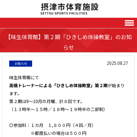
Skip to content
【味生体育館】第２期「ひきしめ体操教室」のお知
らせ
2025.08.27
お知らせ
味生体育館にて
高橋トレーナーによる「ひきしめ体操教室」第２期
が始まり
ます。
第２期は9～10月の月曜、計８回です。
（１３時半～１５時／１８時～１９時半の二部制）
◎参加料：１カ月 １,８００円（４回／月）
※都度払いの場合は５００円