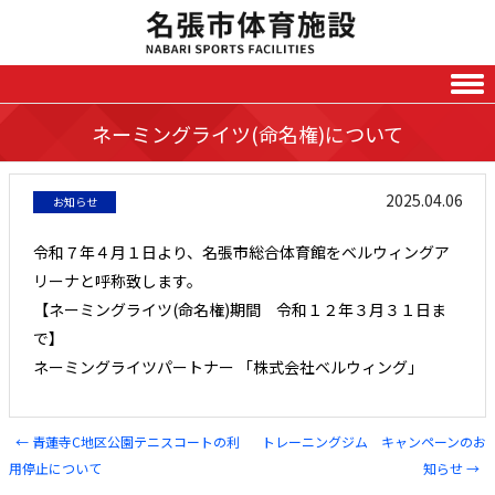
Skip to content
ネーミングライツ(命名権)について
2025.04.06
お知らせ
令和７年４月１日より、名張市総合体育館をベルウィングア
リーナと呼称致します。
【ネーミングライツ(命名権)期間 令和１２年３月３１日ま
で】
ネーミングライツパートナー 「株式会社ベルウィング」
←
青蓮寺C地区公園テニスコートの利
トレーニングジム キャンペーンのお
Post navigation
用停止について
知らせ
→