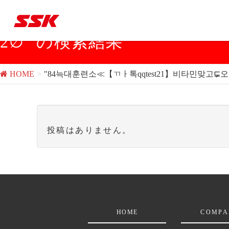
"84늑대훈련소≪【ㄲㅏ톡qq
2∅" の検索結果
HOME
"84늑대훈련소≪【ㄲㅏ톡qqtest21】비타민맞
投稿はありません。
HOME
COMPA