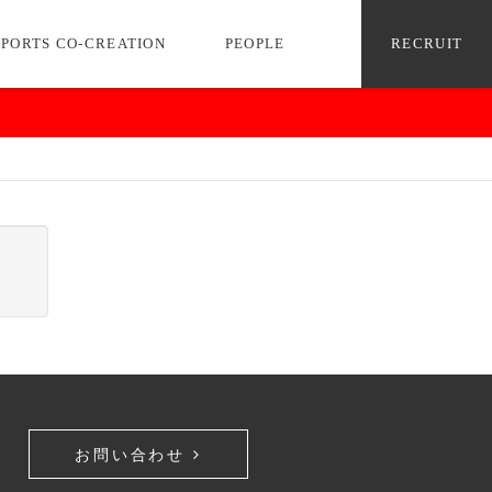
팡팡∰마그마게임총판∟밤의전쟁
SPORTS CO-CREATION
PEOPLE
RECRUIT
お問い合わせ